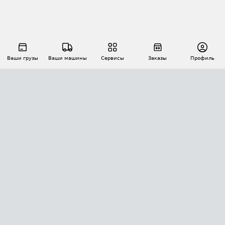
Ваши грузы
Ваши машины
Сервисы
Заказы
Профиль
АВТОМАТИЗАЦИЯ ПЕРЕВОЗОК
Площадки
Заказы
Торги
Тендеры
АТИ-Доки
GPS-мониторинг
АТИ Мессенджер
Цепочки грузов
API ATI.SU
ПОЛЕЗНОЕ
Расчет расстояний
БЕЗОПАСНОСТЬ
Академия ATI.SU
ATI.SU о безопасности
Звезды ATI.SU на вашем сайте
КОНТАКТЫ И ТАРИФЫ