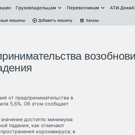
ашин
Грузовладельцам
Перевозчикам
АТИ-Доки
А
Ваши машины
Добавить машину
Заказы
принимательства возобнов
падения
ний от предпринимательства в
ила 5,6%. Об этом сообщает
о значение достигло минимума
ной падения, как отмечают
спространения коронавируса; в