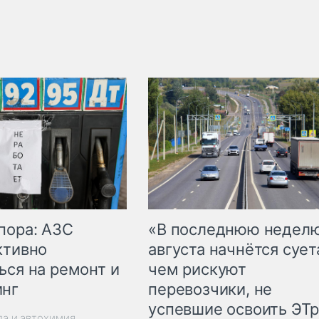
пора: АЗС
«В последнюю недел
ктивно
августа начнётся суета
ься на ремонт и
чем рискуют
инг
перевозчики, не
успевшие освоить ЭТ
ла и автохимия