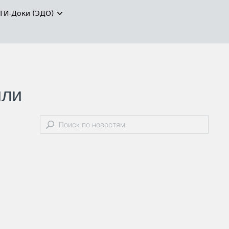
ТИ-Доки (ЭДО)
или