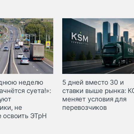
еднюю неделю
5 дней вместо 30 и
ачнётся суета!»:
ставки выше рынка: 
куют
меняет условия для
ики, не
перевозчиков
 освоить ЭТрН