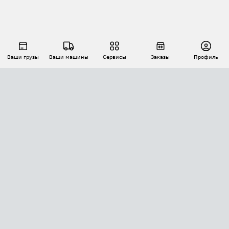
Ваши грузы
Ваши машины
Сервисы
Заказы
Профиль
АВТОМАТИЗАЦИЯ ПЕРЕВОЗОК
Площадки
Заказы
Торги
Тендеры
АТИ-Доки
GPS-мониторинг
АТИ Мессенджер
Цепочки грузов
API ATI.SU
ПОЛЕЗНОЕ
Расчет расстояний
БЕЗОПАСНОСТЬ
Академия ATI.SU
ATI.SU о безопасности
Звезды ATI.SU на вашем сайте
КОНТАКТЫ И ТАРИФЫ