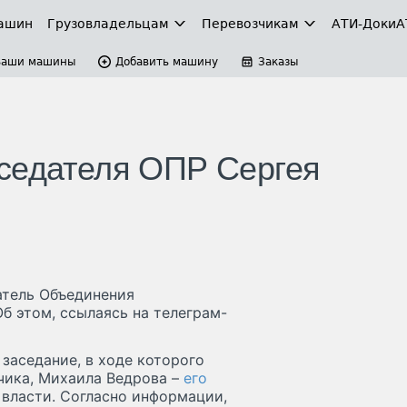
ашин
Грузовладельцам
Перевозчикам
АТИ-Доки
А
Ваши машины
Добавить машину
Заказы
дседателя ОПР Сергея
атель Объединения
б этом, ссылаясь на телеграм-
заседание, в ходе которого
чика, Михаила Ведрова –
его
власти. Согласно информации,