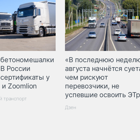
 бетономешалки
«В последнюю недел
 В России
августа начнётся суета
 сертификаты у
чем рискуют
 и Zoomlion
перевозчики, не
успевшие освоить ЭТ
й транспорт
Дзен