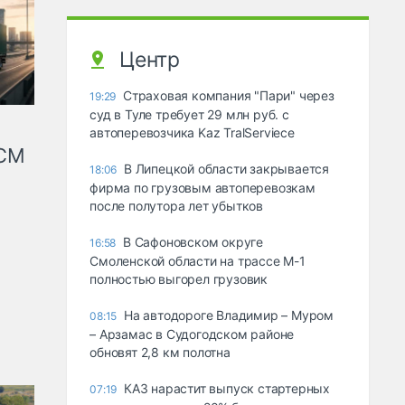
Центр
Страховая компания "Пари" через
19:29
суд в Туле требует 29 млн руб. с
автоперевозчика Kaz TralServiece
КСМ
В Липецкой области закрывается
18:06
фирма по грузовым автоперевозкам
после полутора лет убытков
В Сафоновском округе
16:58
Смоленской области на трассе М-1
полностью выгорел грузовик
На автодороге Владимир – Муром
08:15
– Арзамас в Судогодском районе
обновят 2,8 км полотна
КАЗ нарастит выпуск стартерных
07:19