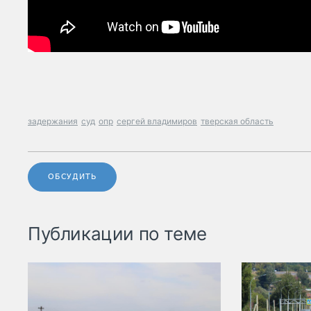
задержания
суд
опр
сергей владимиров
тверская область
ОБСУДИТЬ
Публикации по теме