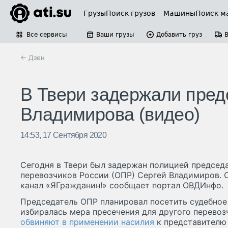
Грузы
Поиск грузов
Машины
Поиск м
Все сервисы
Ваши грузы
Добавить груз
← Дзен
В Твери задержали пре
Владимирова (видео)
14:53, 17 Сентября 2020
Сегодня в Твери был задержан полицией председ
перевозчиков России (ОПР) Сергей Владимиров. О
канал «ЯГражданин!» сообщает портал ОВДИнфо.
Председатель ОПР планировал посетить судебное 
избиралась мера пресечения для другого перевоз
обвиняют в применении насилия
к представителю 