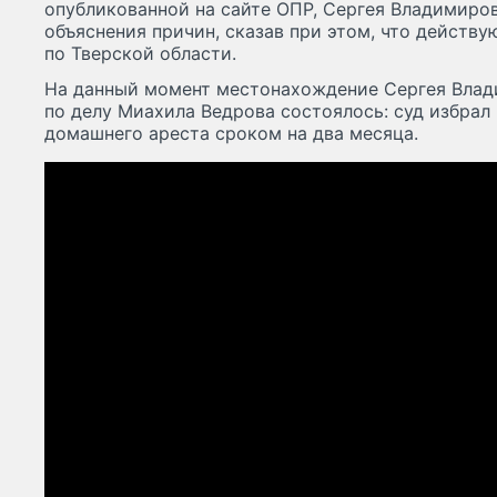
опубликованной на сайте ОПР, Сергея Владимиро
объяснения причин, сказав при этом, что действ
по Тверской области.
На данный момент местонахождение Сергея Влад
по делу Миахила Ведрова состоялось: суд избрал
домашнего ареста сроком на два месяца.