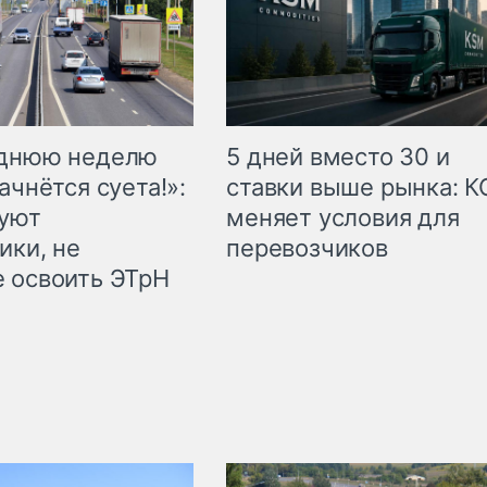
еднюю неделю
5 дней вместо 30 и
ачнётся суета!»:
ставки выше рынка: 
куют
меняет условия для
ики, не
перевозчиков
 освоить ЭТрН