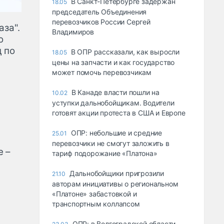
В Санкт-Петербурге задержан
18.05
председатель Объединения
перевозчиков России Сергей
аза".
Владимиров
о
д по
В ОПР рассказали, как выросли
18.05
цены на запчасти и как государство
может помочь перевозчикам
В Канаде власти пошли на
10.02
уступки дальнобойщикам. Водители
готовят акции протеста в США и Европе
ОПР: небольшие и средние
25.01
перевозчики не смогут заложить в
е –
тариф подорожание «Платона»
Дальнобойщики пригрозили
21.10
авторам инициативы о региональном
«Платоне» забастовкой и
транспортным коллапсом
ОПР: в Волгоградской области