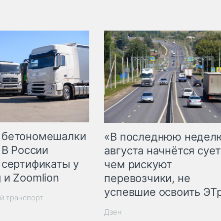
 бетономешалки
«В последнюю недел
 В России
августа начнётся сует
 сертификаты у
чем рискуют
 и Zoomlion
перевозчики, не
успевшие освоить ЭТ
й транспорт
Дзен