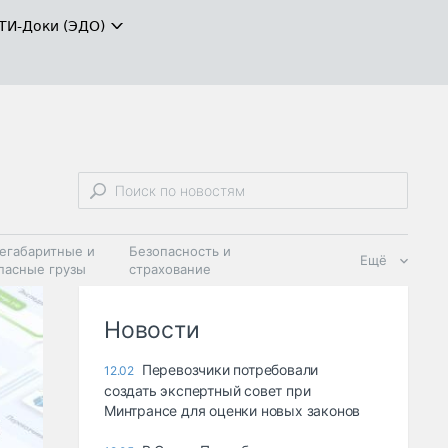
ТИ-Доки (ЭДО)
егабаритные и
Безопасность и
Ещё
пасные грузы
страхование
 масла и
Дзен
ия
Новости
Перевозчики потребовали
12.02
создать экспертный совет при
Минтрансе для оценки новых законов