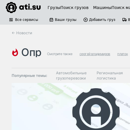
Грузы
Поиск грузов
Машины
Поиск м
Все сервисы
Ваши грузы
Добавить груз
← Новости
опр
Смотрите также
сергей владимиров
платон
Автомобильные
Региональная
Популярные темы:
грузоперевозки
логистика
Склады и
Таможня и ВЭД
грузовые
терминалы