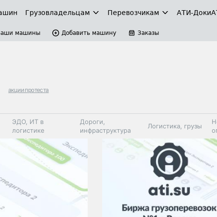
ашин
Грузовладельцам
Перевозчикам
АТИ-Доки
А
Ваши машины
Добавить машину
Заказы
акции протеста
ЭДО, ИТ в
Дороги,
Н
Логистика, грузы
логистике
инфраструктура
о
Коммерческий
Автосервис,
Топливо,
Спецтехника
транспорт
запчасти, шины
автохим