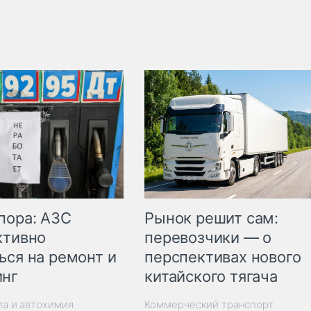
пора: АЗС
Рынок решит сам:
ктивно
перевозчики — о
ься на ремонт и
перспективах нового
инг
китайского тягача
ла и автохимия
Коммерческий транспорт