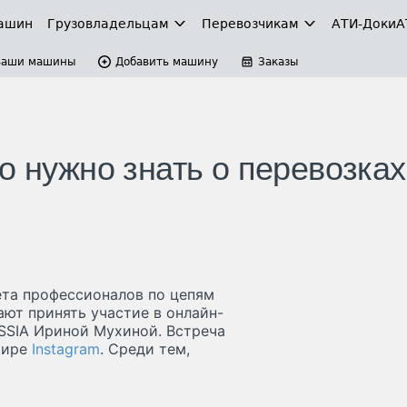
ашин
Грузовладельцам
Перевозчикам
АТИ-Доки
А
Ваши машины
Добавить машину
Заказы
о нужно знать о перевозках
ета профессионалов по цепям
ают принять участие в онлайн-
SSIA Ириной Мухиной. Встреча
эфире
Instagram
. Среди тем,