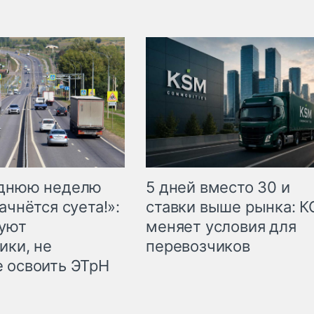
еднюю неделю
5 дней вместо 30 и
ачнётся суета!»:
ставки выше рынка: 
куют
меняет условия для
ики, не
перевозчиков
 освоить ЭТрН