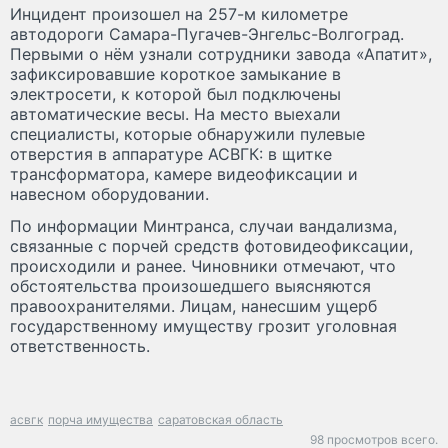
Инцидент произошел на 257-м километре
автодороги Самара-Пугачев-Энгельс-Волгоград.
Первыми о нём узнали сотрудники завода «Апатит»,
зафиксировавшие короткое замыкание в
электросети, к которой был подключены
автоматические весы. На место выехали
специалисты, которые обнаружили пулевые
отверстия в аппаратуре АСВГК: в щитке
трансформатора, камере видеофиксации и
навесном оборудовании.
По информации Минтранса, случаи вандализма,
связанные с порчей средств фотовидеофиксации,
происходили и ранее. Чиновники отмечают, что
обстоятельства произошедшего выясняются
правоохранителями. Лицам, нанесшим ущерб
государственному имуществу грозит уголовная
ответственность.
асвгк
порча имущества
саратовская область
98 просмотров всего.