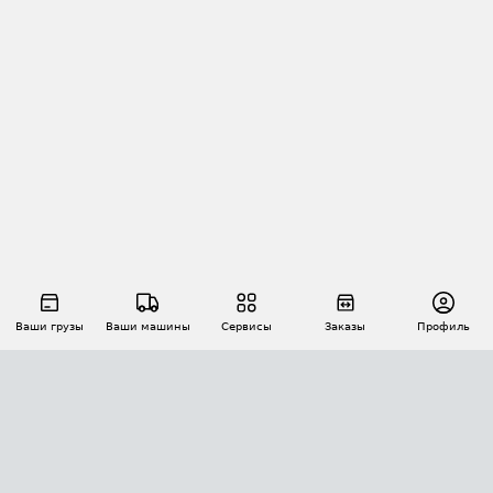
Ваши грузы
Ваши машины
Сервисы
Заказы
Профиль
АВТОМАТИЗАЦИЯ ПЕРЕВОЗОК
Площадки
Заказы
Торги
Тендеры
АТИ-Доки