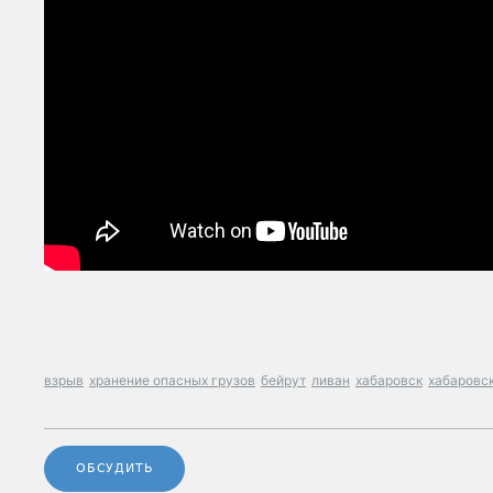
взрыв
хранение опасных грузов
бейрут
ливан
хабаровск
хабаровс
ОБСУДИТЬ