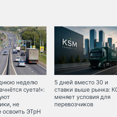
еднюю неделю
5 дней вместо 30 и
ачнётся суета!»:
ставки выше рынка: 
куют
меняет условия для
ики, не
перевозчиков
 освоить ЭТрН