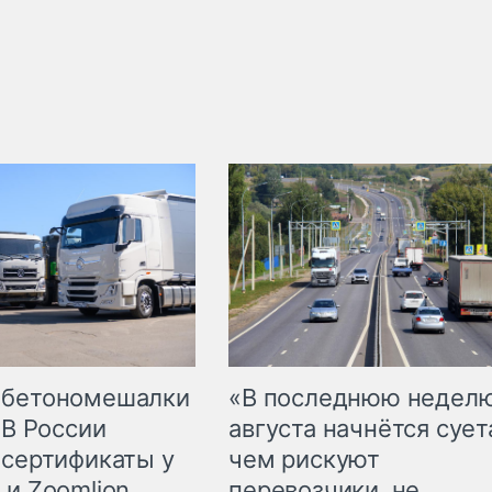
 бетономешалки
«В последнюю недел
 В России
августа начнётся суета
 сертификаты у
чем рискуют
 и Zoomlion
перевозчики, не