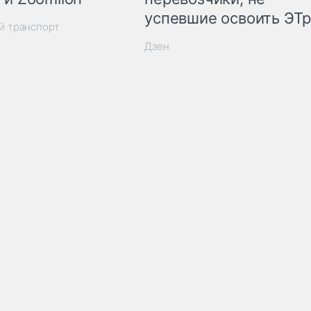
успевшие освоить ЭТ
й транспорт
Дзен