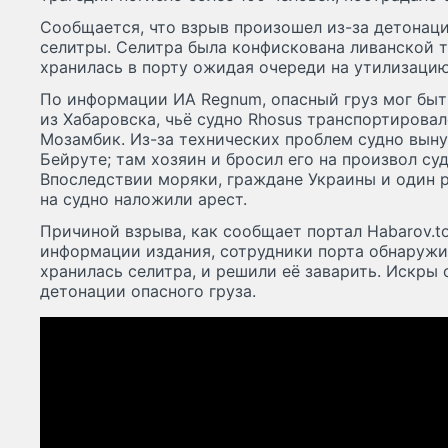
Сообщается, что взрыв произошел из-за детонаци
селитры. Селитра была конфискована ливанской т
хранилась в порту ожидая очереди на утилизацию
По информации ИА Regnum, опасный груз мог быт
из Хабаровска, чьё судно Rhosus транспортирова
Мозамбик. Из-за технических проблем судно вын
Бейруте; там хозяин и бросил его на произвол су
Впоследствии моряки, граждане Украины и один р
на судно наложили арест.
Причиной взрыва, как сообщает портал Habarov.to
информации издания, сотрудники порта обнаружил
хранилась селитра, и решили её заварить. Искры 
детонации опасного груза.