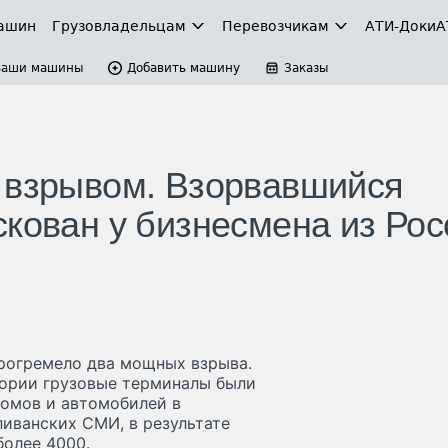
ашин
Грузовладельцам
Перевозчикам
АТИ-Доки
А
Ваши машины
Добавить машину
Заказы
 взрывом. Взорвавшийся
скован у бизнесмена из Рос
 прогремело два мощных взрыва.
тории грузовые терминалы были
домов и автомобилей в
иванских СМИ, в результате
более 4000.