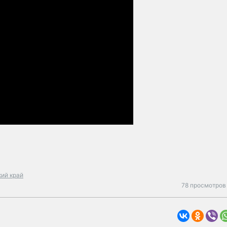
кий край
78 просмотров 