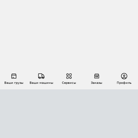
Ваши грузы
Ваши машины
Сервисы
Заказы
Профиль
АВТОМАТИЗАЦИЯ ПЕРЕВОЗОК
Площадки
Заказы
Торги
Тендеры
АТИ-Доки
GPS-мониторинг
АТИ Мессенджер
Цепочки грузов