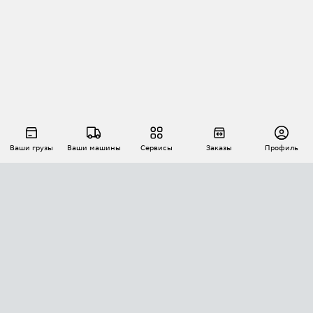
Ваши грузы
Ваши машины
Сервисы
Заказы
Профиль
АВТОМАТИЗАЦИЯ ПЕРЕВОЗОК
Площадки
Заказы
Торги
Тендеры
АТИ-Доки
GPS-мониторинг
АТИ Мессенджер
Цепочки грузов
API ATI.SU
ПОЛЕЗНОЕ