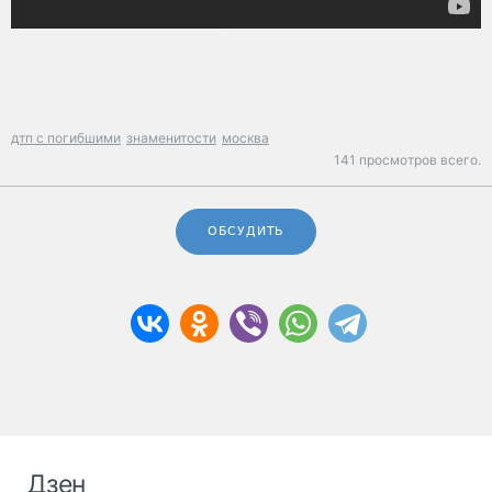
дтп с погибшими
знаменитости
москва
141 просмотров всего.
ОБСУДИТЬ
Дзен