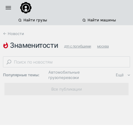
Найти грузы
Найти машины
← Новости
знаменитости
дтп с погибшими
москва
водители грузовиков
Автомобильные
Популярные темы:
Ещё
грузоперевозки
Региональная
Все публикации
логистика
ЭДО, ИТ в
логистике
Дороги,
инфраструктура