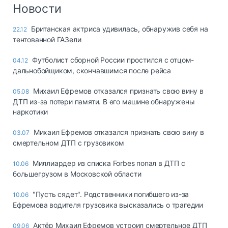
Логистика, грузы
Новости
Негабаритные и
Британская актриса удивилась, обнаружив себя на
22.12
опасные грузы
тентованной ГАЗели
Безопасность и
страхование
Футболист сборной России простился с отцом-
04.12
дальнобойщиком, скончавшимся после рейса
Таможня и ВЭД
Михаил Ефремов отказался признать свою вину в
05.08
Склады и
ДТП из-за потери памяти. В его машине обнаружены
грузовые
наркотики
терминалы
Коммерческий
Михаил Ефремов отказался признать свою вину в
03.07
транспорт
смертельном ДТП с грузовиком
Спецтехника
Миллиардер из списка Forbes попал в ДТП с
10.06
большегрузом в Московской области
Автосервис,
запчасти, шины
"Пусть сядет". Родственники погибшего из-за
10.06
Топливо, масла и
Ефремова водителя грузовика высказались о трагедии
Дзен
автохимия
Актёр Михаил Ефремов устроил смертельное ДТП
09.06