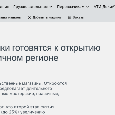
ашин
Грузовладельцам
Перевозчикам
АТИ-Доки
А
Ваши машины
Добавить машину
Заказы
ки готовятся к открытию
ичном регионе
льственные магазины. Откроются
предполагает длительного
тные мастерские, прачечные,
т, что второй этап снятия
 (до 25%) увеличению