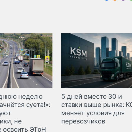
еднюю неделю
5 дней вместо 30 и
ачнётся суета!»:
ставки выше рынка: 
куют
меняет условия для
ики, не
перевозчиков
 освоить ЭТрН