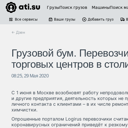
Грузы
Поиск грузов
Машины
Поиск м
Все сервисы
Ваши грузы
Добавить груз
← Дзен
Грузовой бум. Перевозчи
торговых центров в стол
08:25, 29 Мая 2020
С 1 июня в Москве возобновят работу непродово
и другие предприятия, деятельность которых не 
личного контакта с клиентами – в их числе ремон
химчистки.
Опрошенные порталом Logirus перевозчики считаю
коронавирусных ограничений приведёт к резкому