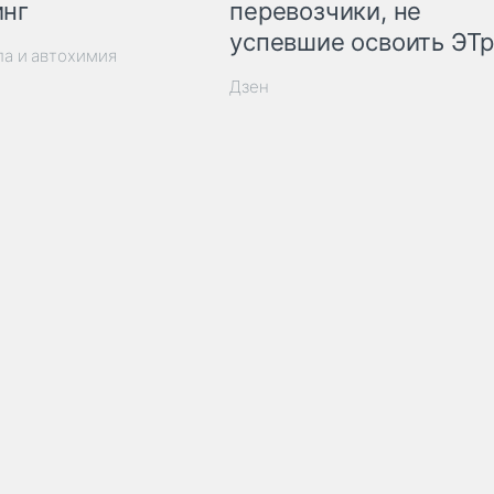
инг
перевозчики, не
успевшие освоить ЭТ
ла и автохимия
Дзен