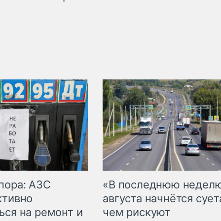
пора: АЗС
«В последнюю недел
ктивно
августа начнётся суета
ься на ремонт и
чем рискуют