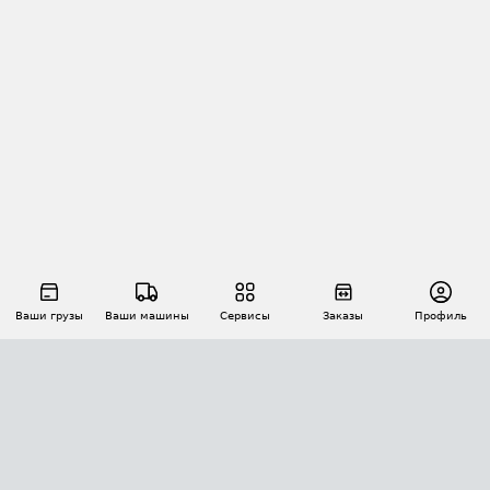
Ваши грузы
Ваши машины
Сервисы
Заказы
Профиль
АВТОМАТИЗАЦИЯ ПЕРЕВОЗОК
Площадки
Заказы
Торги
Тендеры
АТИ-Доки