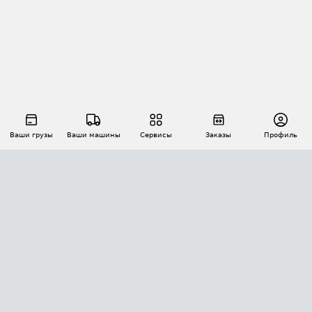
Ваши грузы
Ваши машины
Сервисы
Заказы
Профиль
АВТОМАТИЗАЦИЯ ПЕРЕВОЗОК
Площадки
Заказы
Торги
Тендеры
АТИ-Доки
GPS-мониторинг
АТИ Мессенджер
Цепочки грузов
API ATI.SU
ПОЛЕЗНОЕ