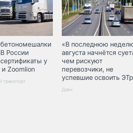
 бетономешалки
«В последнюю недел
 В России
августа начнётся суета
 сертификаты у
чем рискуют
 и Zoomlion
перевозчики, не
успевшие освоить ЭТ
й транспорт
Дзен