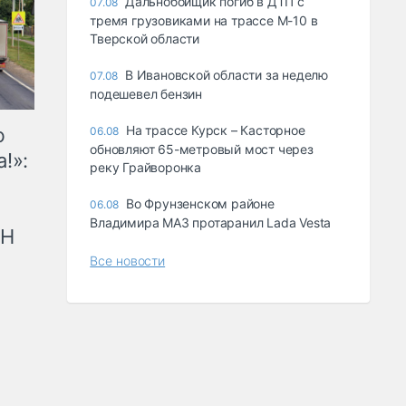
Дальнобойщик погиб в ДТП с
07.08
тремя грузовиками на трассе М-10 в
Тверской области
В Ивановской области за неделю
07.08
подешевел бензин
На трассе Курск – Касторное
ю
06.08
обновляют 65-метровый мост через
!»:
реку Грайворонка
Во Фрунзенском районе
06.08
Владимира МАЗ протаранил Lada Vesta
рН
Все новости