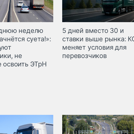
еднюю неделю
5 дней вместо 30 и
ачнётся суета!»:
ставки выше рынка: 
куют
меняет условия для
ики, не
перевозчиков
 освоить ЭТрН