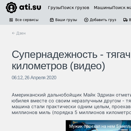
Грузы
Поиск грузов
Машины
Поиск м
Все сервисы
Ваши грузы
Добавить груз
← Дзен
Супернадежность - тягач
километров (видео)
06:12, 26 Апреля 2020
Американский дальнобойщик Майк Эдриан отмети
юбилея вместе со своим неразлучным другом - тяг
машина стали практически одним целым, проехав 
миллионов миль (порядка 5 миллионов километро