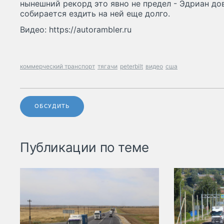
нынешний рекорд это явно не предел - Эдриан до
собирается ездить на ней еще долго.
Видео: https://autorambler.ru
коммерческий транспорт
тягачи
peterbilt
видео
сша
ОБСУДИТЬ
Публикации по теме