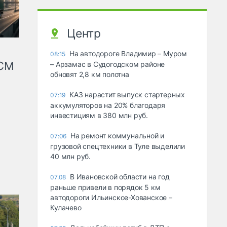
Центр
На автодороге Владимир – Муром
08:15
КСМ
– Арзамас в Судогодском районе
обновят 2,8 км полотна
КАЗ нарастит выпуск стартерных
07:19
аккумуляторов на 20% благодаря
инвестициям в 380 млн руб.
На ремонт коммунальной и
07:06
грузовой спецтехники в Туле выделили
40 млн руб.
В Ивановской области на год
07.08
раньше привели в порядок 5 км
автодороги Ильинское-Хованское –
Кулачево