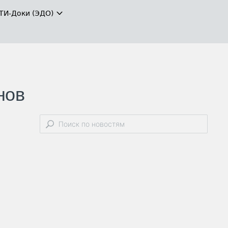
ТИ-Доки (ЭДО)
нов