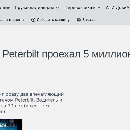
ашин
Грузовладельцам
Перевозчикам
АТИ-Доки
А
Ваши машины
Добавить машину
Заказы
 Peterbilt проехал 5 миллио
л сразу два впечатляющий
ачом Peterbilt. Водитель и
за 30 лет более трех
в).