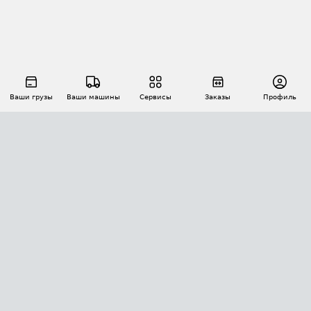
Ваши грузы
Ваши машины
Сервисы
Заказы
Профиль
АВТОМАТИЗАЦИЯ ПЕРЕВОЗОК
Площадки
Заказы
Торги
Тендеры
АТИ-Доки
GPS-мониторинг
АТИ Мессенджер
Цепочки грузов
API ATI.SU
ПОЛЕЗНОЕ
Расчет расстояний
БЕЗОПАСНОСТЬ
Академия ATI.SU