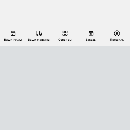
Ваши грузы
Ваши машины
Сервисы
Заказы
Профиль
АВТОМАТИЗАЦИЯ ПЕРЕВОЗОК
Площадки
Заказы
Торги
Тендеры
АТИ-Доки
GPS-мониторинг
АТИ Мессенджер
Цепочки грузов
API ATI.SU
ПОЛЕЗНОЕ
Расчет расстояний
БЕЗОПАСНОСТЬ
Академия ATI.SU