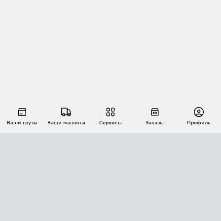
Ваши грузы
Ваши машины
Сервисы
Заказы
Профиль
АВТОМАТИЗАЦИЯ ПЕРЕВОЗОК
Площадки
Заказы
Торги
Тендеры
АТИ-Доки
GPS-мониторинг
АТИ Мессенджер
Цепочки грузов
API ATI.SU