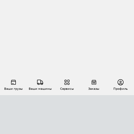
Ваши грузы
Ваши машины
Сервисы
Заказы
Профиль
АВТОМАТИЗАЦИЯ ПЕРЕВОЗОК
Площадки
Заказы
Торги
Тендеры
АТИ-Доки