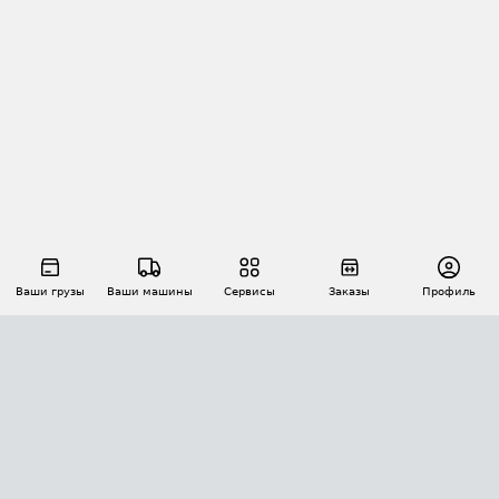
Ваши грузы
Ваши машины
Сервисы
Заказы
Профиль
АВТОМАТИЗАЦИЯ ПЕРЕВОЗОК
Площадки
Заказы
Торги
Тендеры
АТИ-Доки
GPS-мониторинг
АТИ Мессенджер
Цепочки грузов