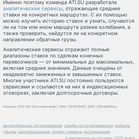
Именно поэтому команда ATI.SU разработала
аналитические сервисы
, отражающие средние
ставки на конкретных маршрутах. С их помощью
можно изучить историю ставок и узнать, случаются
ли на том или ином маршруте резкие колебания, а
также проверить, найдутся ли на конкретном
направлении обратные грузы.
Аналитические сервисы отражают полные
диапазоны ставок по сделкам конечных
перевозчиков — от минимальных до максимальных,
включая средние значения. Данные очищены от
неадекватно заниженных и завышенных ставок.
Многие участники ATI.SU постоянно пользуются
сервисами и ссылаются на них в индексационных
оговорках, заключая долгосрочные договоры.
Реклама ООО ИА "Автотрансинфо", ИНН: 7810518403, ERID: 2SDnjdNMkca
автомобильные грузоперевозки
тарифы на грузоперевозки
прибыль
убытки
ценообразование
онлайн-сервисы
исследования
4 просмотров за сегодня,
12551 всего.