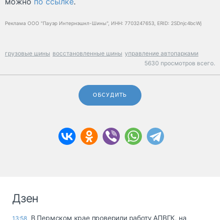
можно
по ссылке
.
Реклама ООО "Пауэр Интернэшнл-Шины", ИНН: 7703247653, ERID: 2SDnjc4bcWj
грузовые шины
восстановленные шины
управление автопарками
5630 просмотров всего.
ОБСУДИТЬ
Дзен
В Пермском крае проверили работу АПВГК, на
13:58