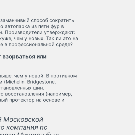
 заманчивый способ сократить
 автопарка из пяти фур в
й. Производители утверждают:
уже, чем у новых. Так ли это на
е в профессиональной среде?
 взорваться или
выше, чем у новой. В противном
Michelin, Bridgestone,
становленных шин.
о восстановления (например,
овый протектор на основе и
 В Московской
во компания по
заказу Мишлен был