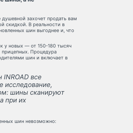
е душевной захочет продать вам
й скидкой. В реальности в
новленных шин выгоднее и, что
к у новых — от 150-180 тысяч
а прицепных. Процедура
одителями шин и включает в
н INROAD все
е исследование,
ом: шины сканируют
а при их
енных шин невозможно: