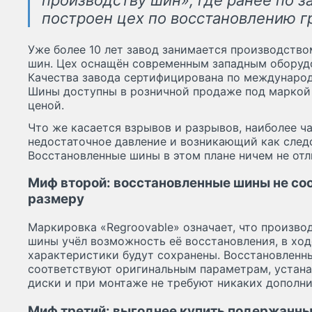
построен цех по восстановлению г
Уже более 10 лет завод занимается производств
шин. Цех оснащён современным западным обору
Качества завода сертифицирована по международн
Шины доступны в розничной продаже под маркой
ценой.
Что же касается взрывов и разрывов, наиболее ч
недостаточное давление и возникающий как следс
Восстановленные шины в этом плане ничем не отл
Миф второй: восстановленные шины не со
размеру
Маркировка «Regroovable» означает, что произво
шины учёл возможность её восстановления, в хо
характеристики будут сохранены. Восстановлен
соответствуют оригинальным параметрам, устана
диски и при монтаже не требуют никаких дополн
Миф третий: выгоднее купить подержанные