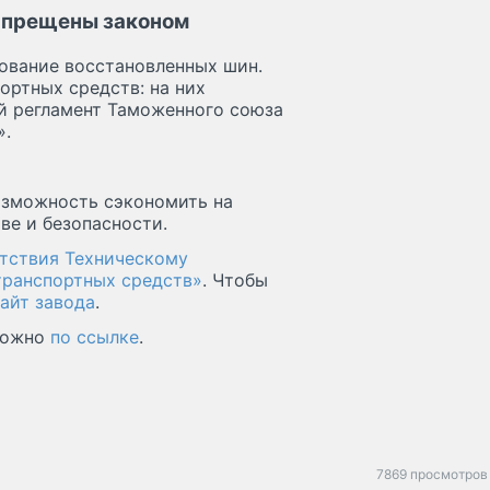
апрещены законом
ование восстановленных шин.
ортных средств: на них
й регламент Таможенного союза
».
озможность сэкономить на
ве и безопасности.
тствия Техническому
транспортных средств»
. Чтобы
айт завода
.
 можно
по ссылке
.
7869 просмотров 