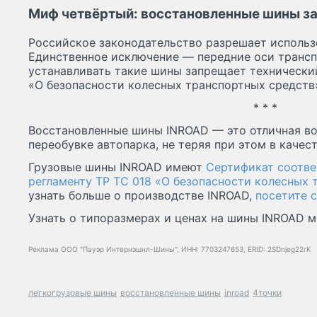
Миф четвёртый: восстановленные шины з
Российское законодательство разрешает использ
Единственное исключение — передние оси трансп
устанавливать такие шины запрещает технически
«О безопасности колесных транспортных средств
* * *
Восстановленные шины INROAD — это отличная в
переобувке автопарка, не теряя при этом в качест
Грузовые шины INROAD имеют
Сертификат соотве
регламенту ТР ТС 018 «О безопасности колесных 
узнать больше о производстве INROAD,
посетите с
Узнать о типоразмерах и ценах на шины INROAD
Реклама ООО "Пауэр Интернэшнл-Шины", ИНН: 7703247653, ERID: 2SDnjeg22rK
легкогрузовые шины
восстановленные шины
inroad
4точки