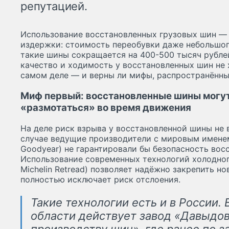
репутацией.
Использование восстановленных грузовых шин —
издержки: стоимость переобувки даже небольшого
такие шины сокращается на 400-500 тысяч рубле
качество и ходимость у восстановленных шин не х
самом деле — и верны ли мифы, распространённы
Миф первый: восстановленные шины могут
«размотаться» во время движения
На деле риск взрыва у восстановленной шины не 
случае ведущие производители с мировым именем (
Goodyear) не гарантировали бы безопасность вос
Использование современных технологий холодног
Michelin Retread) позволяет надёжно закрепить н
полностью исключает риск отслоения.
Такие технологии есть и в России.
области действует завод «Давыдо
производству шин», где ранее по 