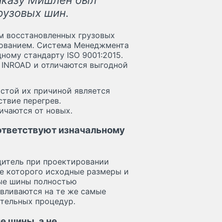
рузовых шин.
ом восстановленных грузовых
дованием. Система Менеджмента
ому стандарту ISO 9001:2015.
 INROAD и отличаются выгодной
астой их причиной является
твие перегрев.
ичаются от новых.
ответствуют изначальному
дитель при проектировании
де которого исходные размеры и
ные шины полностью
вливаются на те же самые
ительных процедур.
 шины, а не