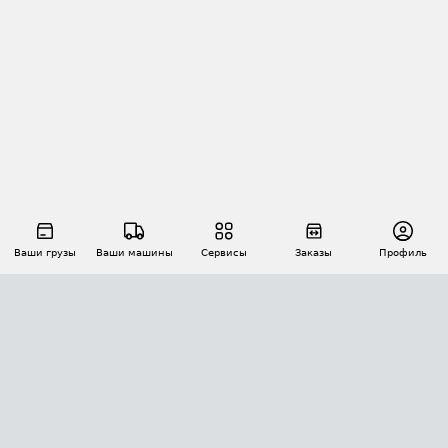
Ваши грузы
Ваши машины
Сервисы
Заказы
Профиль
АВТОМАТИЗАЦИЯ ПЕРЕВОЗОК
Площадки
Заказы
Торги
Тендеры
АТИ-Доки
GPS-мониторинг
АТИ Мессенджер
Цепочки грузов
API ATI.SU