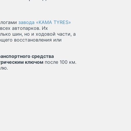
ологами
завода «KAMA TYRES»
всех автопарков. Их
ько шин, но и ходовой части, а
ющего восстановления или
ранспортного средства
трическим ключом
после 100 км.
елю.