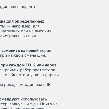
дин раз в неделю
зна для определённых
оты
— например, для
нагрузках или на высоких
агистральных) шин
 заменить на новый
перед
 при каждой смене шин.
 при каждом ТО-2 или через
 крайних рёбер протектора
а колейности и уклона дороги.
е реже, чем один раз в 60
комендуют
использовать
р, гранулы и т.д.). Ничто не
слоем шин в процессе