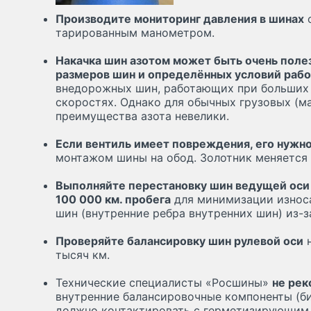
Производите мониторинг давления в шинах
о
тарированным манометром.
Накачка шин азотом может быть очень поле
размеров шин и определённых условий раб
внедорожных шин, работающих при больших 
скоростях. Однако для обычных грузовых (м
преимущества азота невелики.
Если вентиль имеет повреждения, его нужно
монтажом шины на обод. Золотник меняется
Выполняйте перестановку шин ведущей оси
100 000 км. пробега
для минимизации износа
шин (внутренние ребра внутренних шин) из-з
Проверяйте балансировку шин рулевой оси
н
тысяч км.
Технические специалисты «Росшины»
не ре
внутренние балансировочные компоненты (бисе
должно контактировать с герметизирующим 