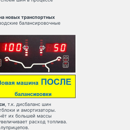
на новых транспортных
аводские балансировочные
си
, т.к. дисбаланс шин
нтблоки и амортизаторы.
чёт их большей массы
увеличивает расход топлива.
олуприцепов.