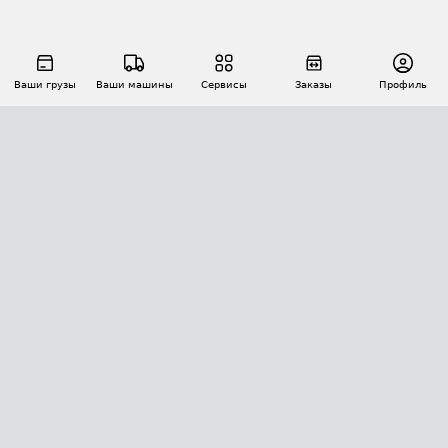
Ваши грузы
Ваши машины
Сервисы
Заказы
Профиль
АВТОМАТИЗАЦИЯ ПЕРЕВОЗОК
Площадки
Заказы
Торги
Тендеры
АТИ-Доки
GPS-мониторинг
АТИ Мессенджер
Цепочки грузов
API ATI.SU
ПОЛЕЗНОЕ
Расчет расстояний
БЕЗОПАСНОСТЬ
Академия ATI.SU
ATI.SU о безопасности
Звезды ATI.SU на вашем сайте
КОНТАКТЫ И ТАРИФЫ
Памятка по проверке контрагентов
Индекс ATI.SU FTL РФ
О системе ATI.SU