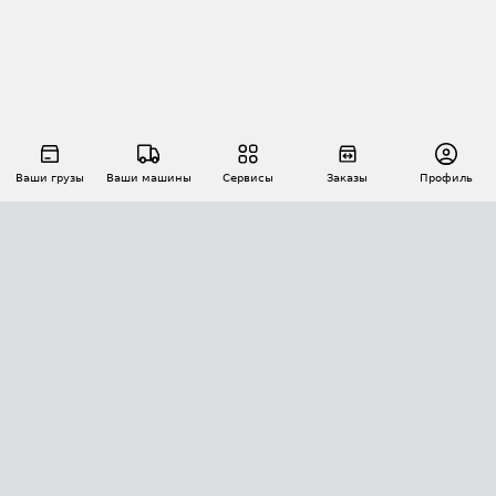
Ваши грузы
Ваши машины
Сервисы
Заказы
Профиль
АВТОМАТИЗАЦИЯ ПЕРЕВОЗОК
Площадки
Заказы
Торги
Тендеры
АТИ-Доки
GPS-мониторинг
АТИ Мессенджер
Цепочки грузов
API ATI.SU
ПОЛЕЗНОЕ
Расчет расстояний
БЕЗОПАСНОСТЬ