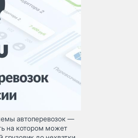
лемы автоперевозок —
ть на котором может
й грузовик до нехватки