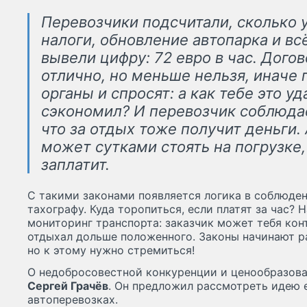
Перевозчики подсчитали, сколько у
налоги, обновление автопарка и вс
вывели цифру: 72 евро в час. Дог
отлично, но меньше нельзя, иначе
органы и спросят: а как тебе это у
сэкономил? И перевозчик соблюдае
что за отдых тоже получит деньги.
может сутками стоять на погрузке, 
заплатит.
С такими законами появляется логика в соблюден
тахографу. Куда торопиться, если платят за час? 
мониторинг транспорта: заказчик может тебя кон
отдыхал дольше положенного. Законы начинают раб
но к этому нужно стремиться!
О недобросовестной конкуренции и ценообразова
Сергей Грачёв
. Он предложил рассмотреть идею 
автоперевозках.