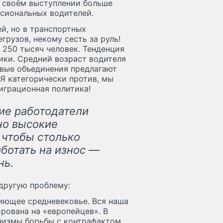
 своём выступлении больше
ссиональных водителей.
й, но в транспортных
грузов, некому сесть за руль!
 250 тысяч человек. Тенденция
ики. Средний возраст водителя
ловые объединения предлагают
 Я категорически против, мы
миграционная политика!
ие работодатели
но высокие
о чтобы столько
аботать на износ —
нь.
другую проблему:
иющее средневековье. Вся наша
рована на «европейцев». В
анизмы борьбы с контрафактом