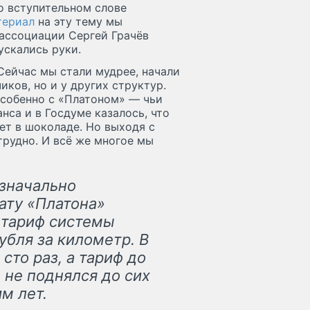
о вступительном слове
териал
на эту тему мы
 ассоциации Сергей Грачёв
ускались руки.
Сейчас мы стали мудрее, начали
иков, но и у других структур.
 особенно с «Платоном» — чьи
нса и в Госдуме казалось, что
дет в шоколаде. Но выходя с
трудно. И всё же многое мы
изначально
ату «Платона»
а тариф системы
убля за километр. В
сто раз, а тариф до
не поднялся до сих
м лет.