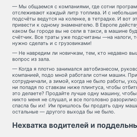
— Мы общаемся с компаниями, где сотни програ
отслеживают каждый литр топлива. И с небольши
подсчёты ведутся на коленке, в тетрадке. И вот 
привести к одному знаменателю. В Европе действ
каком бы городе вы не сели в такси, в машине бу
счётчик. Все траты уже подсчитаны —на налоги, 
нужно сделать и с грузовиками!
— Не навредим ли новичкам, тем, кто недавно вы
вопрос из зала.
— Когда я плотно занимался автобизнесом, руко
компанией, подо мной работали сотни машин. Пр
сотрудничали, а зимой, когда не было работы, ухо
ни попадя по ставкам ниже плинтуса, чтобы отбит
это делаете? Продайте лучше одну машину, чтобы
никто меня не слушал, и все поголовно разорили
спасла бы их! Им пришлось бы продать одну маши
остальные — другого выхода бы не было.
Нехватка водителей и поддельн