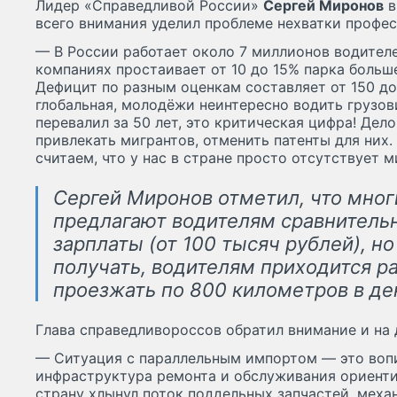
Лидер «Справедливой России»
Сергей Миронов
в
всего внимания уделил проблеме нехватки профе
— В России работает около 7 миллионов водителе
компаниях простаивает от 10 до 15% парка больше
Дефицит по разным оценкам составляет от 150 до
глобальная, молодёжи неинтересно водить грузов
перевалил за 50 лет, это критическая цифра! Де
привлекать мигрантов, отменить патенты для них.
считаем, что у нас в стране просто отсутствует 
Сергей Миронов отметил, что мног
предлагают водителям сравнитель
зарплаты (от 100 тысяч рублей), н
получать, водителям приходится р
проезжать по 800 километров в де
Глава справедливороссов обратил внимание и на 
— Ситуация с параллельным импортом — это воп
инфраструктура ремонта и обслуживания ориенти
страну хлынул поток поддельных запчастей, мех