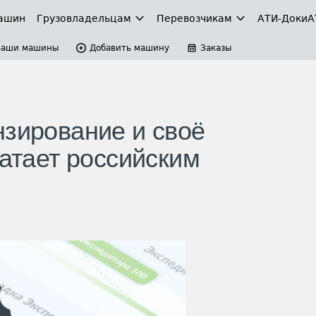
ашин
Грузовладельцам
Перевозчикам
АТИ-Доки
А
Ваши машины
Добавить машину
Заказы
нзирование и своё
ватает российским