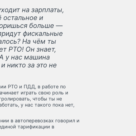
ходит на зарплаты,
ё остальное и
оворишься больше —
 придут фискальные
далось? На чём ты
т РТО! Он знает,
 А у нас машина
и никто за это не
ии РТО и ПДД, в работе по
Начинает играть свою роль и
тролировать, чтобы ты не
отать, у нас такого пока нет,
нии в автоперевозках говорил и
единой тарификации в