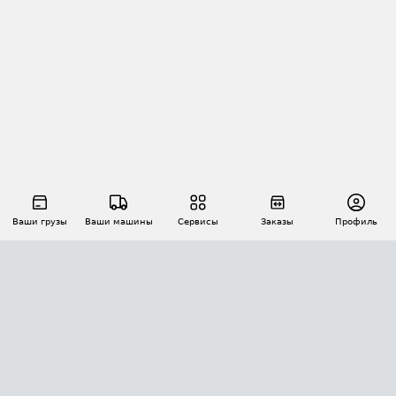
Ваши грузы
Ваши машины
Сервисы
Заказы
Профиль
АВТОМАТИЗАЦИЯ ПЕРЕВОЗОК
Площадки
Заказы
Торги
Тендеры
АТИ-Доки
GPS-мониторинг
АТИ Мессенджер
Цепочки грузов
API ATI.SU