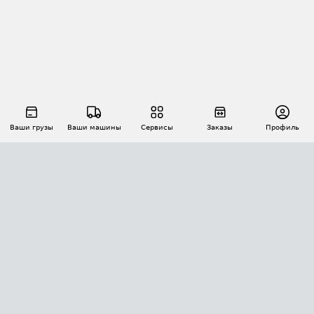
Ваши грузы
Ваши машины
Сервисы
Заказы
Профиль
АВТОМАТИЗАЦИЯ ПЕРЕВОЗОК
Площадки
Заказы
Торги
Тендеры
АТИ-Доки
GPS-мониторинг
АТИ Мессенджер
Цепочки грузов
API ATI.SU
ПОЛЕЗНОЕ