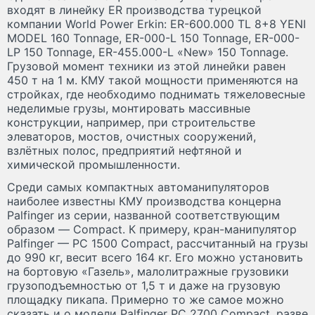
входят в линейку ER производства турецкой
компании World Power Erkin: ER-600.000 TL 8+8 YENI
MODEL 160 Tonnage, ER-000-L 150 Tonnage, ER-000-
LP 150 Tonnage, ER-455.000-L «New» 150 Tonnage.
Грузовой момент техники из этой линейки равен
450 т на 1 м. КМУ такой мощности применяются на
стройках, где необходимо поднимать тяжеловесные
неделимые грузы, монтировать массивные
конструкции, например, при строительстве
элеваторов, мостов, очистных сооружений,
взлётных полос, предприятий нефтяной и
химической промышленности.
Среди самых компактных автоманипуляторов
наиболее известны КМУ производства концерна
Palfinger из серии, названной соответствующим
образом — Compact. К примеру, кран-манипулятор
Palfinger — PC 1500 Compact, рассчитанный на грузы
до 990 кг, весит всего 164 кг. Его можно установить
на бортовую «Газель», малолитражные грузовики
грузоподъемностью от 1,5 т и даже на грузовую
площадку пикапа. Примерно то же самое можно
сказать и о модели Palfinger PC 2700 Compact, разве