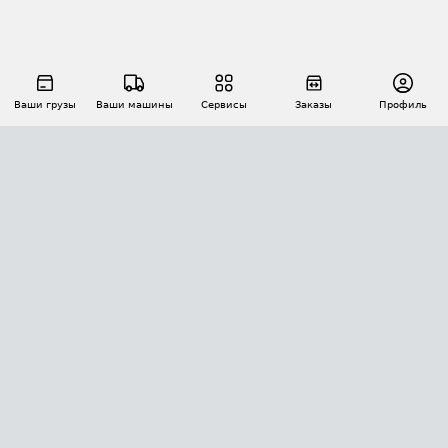
Ваши грузы
Ваши машины
Сервисы
Заказы
Профиль
АВТОМАТИЗАЦИЯ ПЕРЕВОЗОК
Площадки
Заказы
Торги
Тендеры
АТИ-Доки
GPS-мониторинг
АТИ Мессенджер
Цепочки грузов
API ATI.SU
ПОЛЕЗНОЕ
Расчет расстояний
БЕЗОПАСНОСТЬ
Академия ATI.SU
ATI.SU о безопасности
Звезды ATI.SU на вашем сайте
КОНТАКТЫ И ТАРИФЫ
Памятка по проверке контрагентов