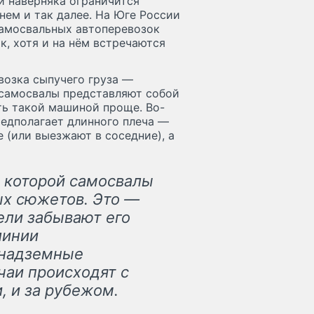
и наверняка ограничится
ем и так далее. На Юге России
самосвальных автоперевозок
к, хотя и на нём встречаются
возка сыпучего груза —
 самосвалы представляют собой
ять такой машиной проще. Во-
редполагает длинного плеча —
 (или выезжают в соседние), а
за которой самосвалы
ых сюжетов. Это —
ели забывают его
линии
 надземные
чаи происходят с
, и за рубежом.