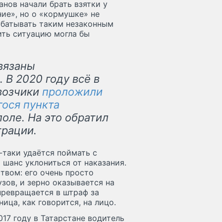
нов начали брать взятки у
ие», но о «кормушке» не
абатывать таким незаконным
ить ситуацию могла бы
вязаны
 В 2020 году всё в
возчики
проложили
гося пункта
оле. На это обратил
трации.
-таки удаётся поймать с
 шанс уклониться от наказания.
вом: его очень просто
зов, и зерно оказывается на
 превращается в штраф за
ица, как говорится, на лицо.
17 году в Татарстане водитель