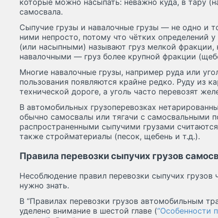
которые можно насыпать: неважно куда, в тару (н
самосвала.
Сыпучие грузы и навалочные грузы — не одно и т
ними непросто, потому что чётких определений у
(или насыпными) называют груз мелкой фракции, н
навалочными — груз более крупной фракции (щебе
Многие навалочные грузы, например руда или уго
пользования появляются крайне редко. Руду из ка
технической дороге, а уголь часто перевозят ж
В автомобильных грузоперевозках нетарированны
обычно самосвалы или тягачи с самосвальными 
распространенными сыпучими грузами считаются 
также стройматериалы (песок, щебень и т.д.).
Правила перевозки сыпучих грузов самос
Несоблюдение правил перевозки сыпучих грузов 
нужно знать.
В “Правилах перевозки грузов автомобильным тр
уделено внимание в шестой главе (
“Особенности 