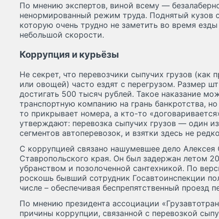
По мнению экспертов, виной всему — безалаберн
ненормированный режим труда. Поднятый кузов с
которую очень трудно не заметить во время езды
небольшой скорости.
Коррупция и курьёзы
Не секрет, что перевозчики сыпучих грузов (как 
или овощей) часто ездят с перегрузом. Размер ш
достигать 500 тысяч рублей. Такое наказание мо
транспортную компанию на грань банкротства, но
то прикрывает номера, а кто-то «договаривается
утверждают: перевозка сыпучих грузов — один и
сегментов автоперевозок, и взятки здесь не редко
С коррупцией связано нашумевшее дело Алексея
Ставропольского края. Он был задержан летом 20
убранством и позолоченной сантехникой. По верс
роскошь бывший сотрудник Госавтоинспекции пол
числе – обеспечивая беспрепятственный проезд 
По мнению президента ассоциации «Грузавтотран
причины коррупции, связанной с перевозкой сыпуч