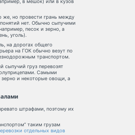
апример, в мешок) или в кузов
о же, но провести грань между
 понятий нет. Обычно сыпучими
апример, песок и зерно, а
нь, уголь).
ль, на дорогах общего
рьера на ГОК обычно везут по
елезнодорожным транспортом.
й сыпучий груз перевозят
полуприцепами. Самыми
зерно и некоторые овощи, а
валами
чревато штрафами, поэтому их
анспортом” таким грузам
перевозки отдельных видов