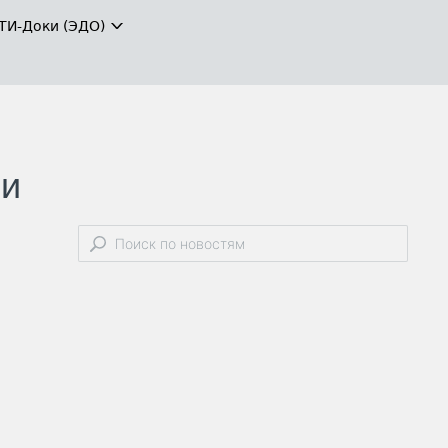
ТИ-Доки (ЭДО)
 и