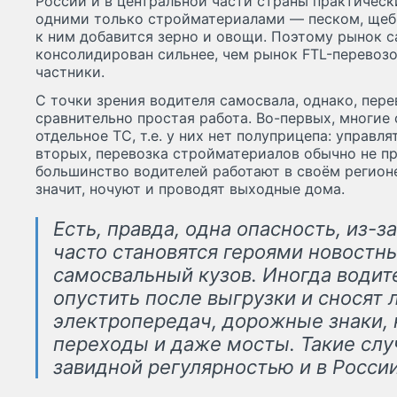
России и в центральной части страны практическ
одними только стройматериалами — песком, щебн
к ним добавится зерно и овощи. Поэтому рынок 
консолидирован сильнее, чем рынок FTL-перевозо
частники.
С точки зрения водителя самосвала, однако, пере
сравнительно простая работа. Во-первых, многие
отдельное ТС, т.е. у них нет полуприцепа: управл
вторых, перевозка стройматериалов обычно не п
большинство водителей работают в своём регионе
значит, ночуют и проводят выходные дома.
Есть, правда, одна опасность, из-
часто становятся героями новостн
самосвальный кузов. Иногда водит
опустить после выгрузки и сносят 
электропередач, дорожные знаки,
переходы и даже мосты. Такие слу
завидной регулярностью и в России