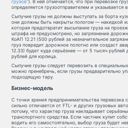
грузов”
). В ней отмечается, что при перевозке гр
определяется грузоотправителем и указывается в
Сыпучие грузы не должны выступать за борта кузо
они должны быть накрыты пологом — накидкой ил
которая предотвратит высыпание груза на проезж
штрафа не предусмотрено, но загрязнение дорож
КоАП 12.21 (500 рублей за незначительное загряз
груз повредит дорожное полотно или создаст ава
12.33) будет куда серьёзнее — от 5 тысяч рублей
рублей для юрлица.
Сыпучие грузы следует перевозить в специальны
можно пренебречь, если грузы предварительно у
подходящую тару.
Бизнес-модель
С точки зрения предпринимательства перевозка 
сильно отличается от FTL- и других грузовых авт
потому, что характер груза накладывает серьёзны
транспортного средства. Если частник купит соб
водить его самостоятельно, выбор груза будет не