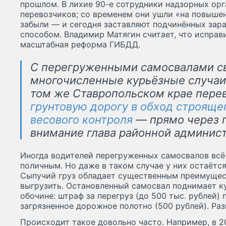
прошлом. В лихие 90-е сотрудники надзорных орга
перевозчиков; со временем они ушли «на повышен
забыли — и сегодня заставляют подчинённых зар
способом. Владимир Матягин считает, что исправ
масштабная реформа ГИБДД.
С перегруженными самосвалами с
многочисленные курьёзные случаи.
том же Ставропольском крае пере
грунтовую дорогу в обход строяще
весового контроля
— прямо через п
внимание глава районной админис
Иногда водителей перегруженных самосвалов всё
поличным. Но даже в таком случае у них остаётся
Сыпучий груз обладает существенным преимущест
выгрузить. Остановленный самосвал поднимает ку
обочине: штраф за перегруз (до 500 тыс. рублей)
загрязненное дорожное полотно (500 рублей). Разн
Происходит такое довольно часто. Например, в 20