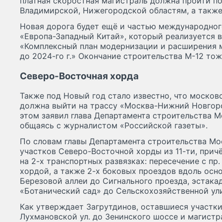
платная скоростная магистраль должна пройти п
Владимирской, Нижегородской областям, а также
Новая дорога будет ещё и частью международног
«Европа-Западный Китай», который реализуется 
«Комплексный план модернизации и расширения 
до 2024-го г.» Окончание строительства М-12 тож
Северо-Восточная хорда
Также под Новый год стало известно, что москов
должна выйти на трассу «Москва-Нижний Новгоро
этом заявил глава Департамента строительства М
общаясь с журналистом «Российской газеты».
По словам главы Департамента строительства Мо
участков Северо-Восточной хорды из 11-ти, при
на 2-х транспортных развязках: пересечение с пр
хордой, а также 2-х боковых проездов вдоль осно
Березовой аллеи до Сигнального проезда, эстака
«Ботанический сад» до Сельскохозяйственной ул
Как утверждает Загрутдинов, оставшиеся участк
Лухмановской ул. до Зенинского шоссе и магистр