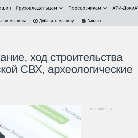
ашин
Грузовладельцам
Перевозчикам
АТИ-Доки
А
Ваши машины
Добавить машину
Заказы
ание, ход строительства
ской СВХ, археологические
kazanfirst.ru