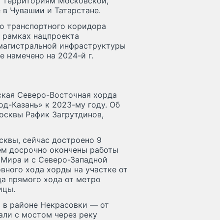
о территориям Московской,
 в Чувашии и Татарстане.
о транспортного коридора
в рамках нацпроекта
магистральной инфраструктуры
е намечено на 2024-й г.
ская Северо-Восточная хорда
д-Казань» к 2023-му году. Об
осквы Рафик Загрутдинов,
сквы, сейчас достроено 9
чём досрочно окончены работы
. Мира и с Северо-Западной
вного хода хорды на участке от
да прямого хода от метро
ицы.
и в районе Некрасовки — от
али с мостом через реку