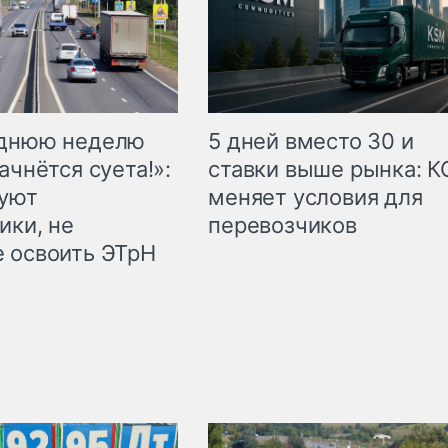
еднюю неделю
5 дней вместо 30 и
ачнётся суета!»:
ставки выше рынка: 
куют
меняет условия для
ики, не
перевозчиков
 освоить ЭТрН