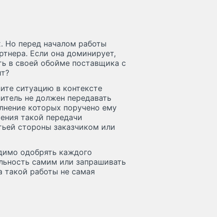
х. Но перед началом работы
ртнера. Если она доминирует,
ть в своей обойме поставщика с
ит?
ните ситуацию в контексте
нитель не должен передавать
олнение которых поручено ему
рения такой передачи
тьей стороны заказчиком или
одимо одобрять каждого
ельность самим или запрашивать
а такой работы не самая