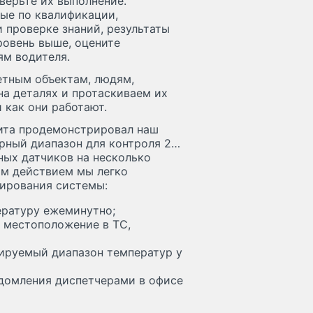
верьте их выполнение.
ные по квалификации,
 проверке знаний, результаты
ровень выше, оцените
ям водителя.
етным объектам, людям,
на деталях и протаскиваем их
 как они работают.
дита продемонстрировал наш
урный диапазон для контроля 2…
ных датчиков на несколько
рым действием мы легко
ирования системы:
ературу ежеминутно;
 местоположение в ТС,
лируемый диапазон температур у
домления диспетчерами в офисе