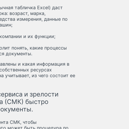
чная табличка Excel) даст
а: возраст, марка,
едства измерения, данные по
ашин;
компании и их функции;
олит понять, какие процессы
ся документы.
тавлены и какая информация в
 собственных ресурсах
а учитывает, из чего состоит ее
ервиса и зрелости
а (СМК) быстро
документы.
ента СМК, чтобы
это может быть процедура по