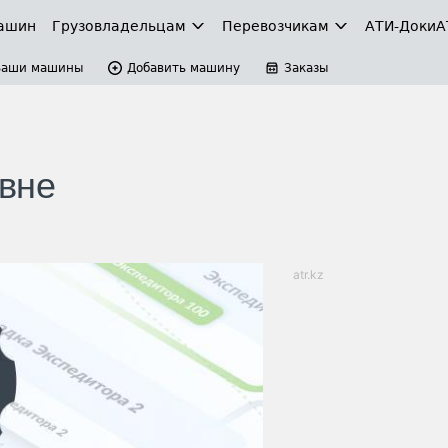
ашин
Грузовладельцам
Перевозчикам
АТИ-Доки
А
Ваши машины
Добавить машину
Заказы
вне
atr.kz