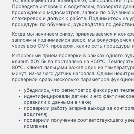
ТО, квалификации, калибровке, санобработке. Про
Проведите интервью с водителем, проверьте дан
прохождению медосмотров, записи по обучению и
стажировок и допуск к работе. Поднимитесь на у
процедуры по обучению, руководство по действи
Когда мы начинаем снизу, привязываемся к конкр
записям и поднимаемся вверх, мы фокусируемся 
через всю СМК, проверяя, какие есть процедуры и
Интересный прием проверки в рамках одного ау
клиент. ХОУ было поставлено на +50°С. Температ
80°С. Клиент пальцами зажал один из температур
минут, из-за чего датчик нагрелся. Одним нехит
проверили сразу несколько параметров функцион
убедились, что регистратор фиксирует темп
идентифицировали датчик и его фактическое
сравнили с данными в чеке;
проверили работу аларма выхода за контро
водителя;
проверили получение соответствующего уве
компании.