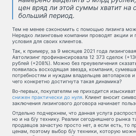
цен вряд ли этой суммы хватит на
больший период.
Тем не менее сэкономить с помощью лизинга мож
Нередко лизинговые компании проводят акции и
условия для своих клиентов.
Так, к примеру, за 9 месяцев 2021 года лизингов
Автолизинг профинансировала 12 373 сделок (+1
рублей (+208%). Можно без преувеличения сказать
появилась восходящая звезда, компания, сумевша
потребностям и нуждам владельцев автопарков и 
чего конкретно достигнута такая динамика?
Во-первых, покупателям не приходится изыскива
снижен практически до нуля
. Клиент вносит симв
заключения лизингового договора начинает польз
Отдельно подчеркнем, что данная услуга распрост
но и на б/у технику. Реалии сегодняшнего рынка 
продавцов зачастую просто нет, а если есть, то 
ценам, поэтому выбор б/у техники, которую можн