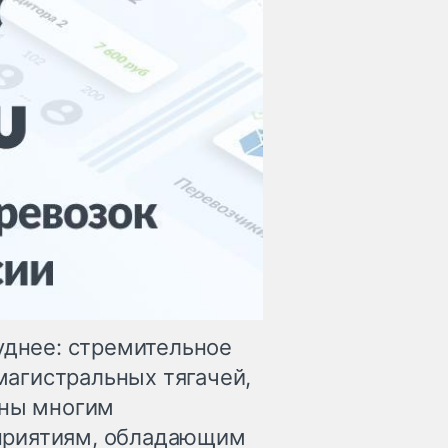
уднее: стремительное
агистральных тягачей,
аны многим
приятиям, обладающим