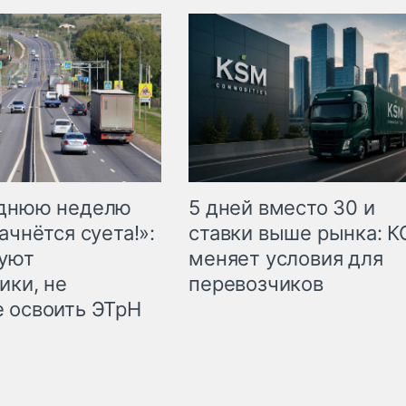
еднюю неделю
5 дней вместо 30 и
ачнётся суета!»:
ставки выше рынка: 
куют
меняет условия для
ики, не
перевозчиков
 освоить ЭТрН