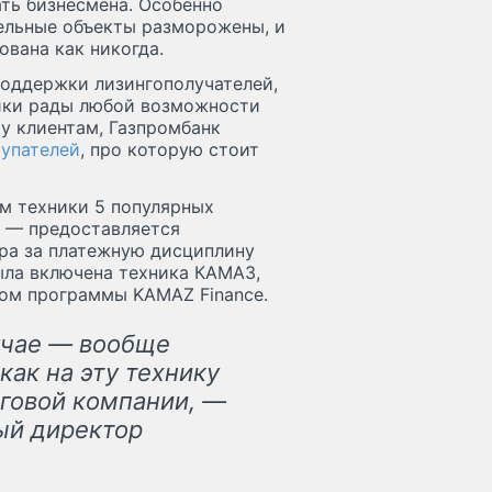
ть бизнесмена. Особенно
тельные объекты разморожены, и
ована как никогда.
споддержки лизингополучателей,
ники рады любой возможности
у клиентам, Газпромбанк
упателей
, про которую стоит
м техники 5 популярных
EM — предоставляется
ора за платежную дисциплину
была включена техника КАМАЗ,
ком программы KAMAZ Finance.
учае — вообще
как на эту технику
нговой компании, —
ый директор