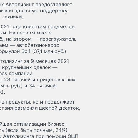
нк Автолизинг предоставляет
азывая адресную поддержку
 техники.
2021 года клиентам предметов
ики. На первом месте
б., на втором — перегружатель
етьем — автобетононасос
мулой 8x4 (37,1 млн руб.).
толизинг за 9 месяцев 2021
и крупнейших сделок —
rocs компании
 23 тягачей и прицепов к ним
лн руб.) и 34 тягачей
).
ые продукты, но и продолжает
ствия разменял шестой десяток,
ейшая оптимизации бизнес-
ть (если быть точным, 24%)
к Автолизинга при помощи ЭЦП