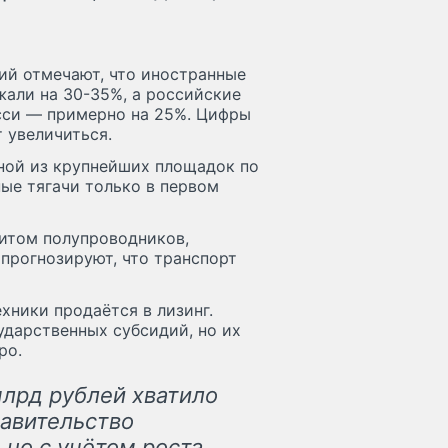
ий отмечают, что иностранные
жали на 30-35%, а российские
сси — примерно на 25%. Цифры
т увеличиться.
дной из крупнейших площадок по
ые тягачи только в первом
итом полупроводников,
прогнозируют, что транспорт
ехники продаётся в лизинг.
ударственных субсидий, но их
ро.
лрд рублей хватило
равительство
 но с учётом роста