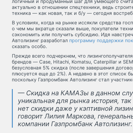
логичный и продуманный шаг для умеющего счита
актуально в отношении спецтехники, ведь строи
техника — как новая, так и б/у — сегодня востреб
В условиях, когда на рынке иссякли средства го
о чем мы вкратце сказали выше, покупатели тех
сэкономить или получить субсидию. Идя навстреч
Автолизинг разработал
программу поддержки пок
сказать особо.
Прежде всего подчеркнем, что лизингополучателя
брендов — Case, Hitachi, Komatsu, Caterpillar и S
безусловная 5% скидка (после завершения догов
плюсуется еще до 2%). А недавно в этот список 
поскольку Газпромбанк Автолизинг стал участни
— Скидка на КАМАЗы в данном сл
уникальная для рынка история, так 
нет скидки даже у кэптивной лизи
говорит Лилия Маркова, генеральн
компании Газпромбанк Автолизинг.