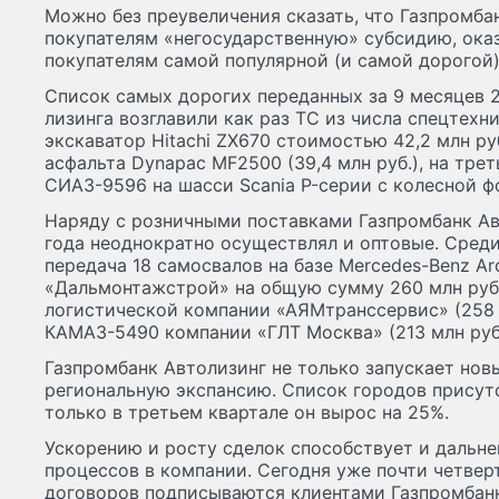
Можно без преувеличения сказать, что Газпромба
покупателям «негосударственную» субсидию, ок
покупателям самой популярной (и самой дорогой)
Список самых дорогих переданных за 9 месяцев 
лизинга возглавили как раз ТС из числа спецтехн
экскаватор Hitachi ZX670 стоимостью 42,2 млн ру
асфальта Dynapac MF2500 (39,4 млн руб.), на тр
СИАЗ-9596 на шасси Scania P-серии с колесной фор
Наряду с розничными поставками Газпромбанк Ав
года неоднократно осуществлял и оптовые. Сред
передача 18 самосвалов на базе Mercedes-Benz A
«Дальмонтажстрой» на общую сумму 260 млн руб.,
логистической компании «АЯМтранссервис» (258 м
КАМАЗ-5490 компании «ГЛТ Москва» (213 млн руб.
Газпромбанк Автолизинг не только запускает нов
региональную экспансию. Список городов присут
только в третьем квартале он вырос на 25%.
Ускорению и росту сделок способствует и дальн
процессов в компании. Сегодня уже почти четвер
договоров подписываются клиентами Газпромбан