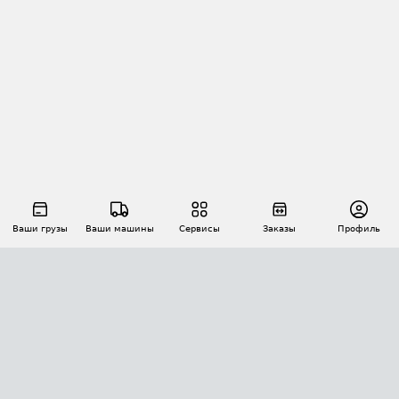
Ваши грузы
Ваши машины
Сервисы
Заказы
Профиль
АВТОМАТИЗАЦИЯ ПЕРЕВОЗОК
Площадки
Заказы
Торги
Тендеры
АТИ-Доки
GPS-мониторинг
АТИ Мессенджер
Цепочки грузов
API ATI.SU