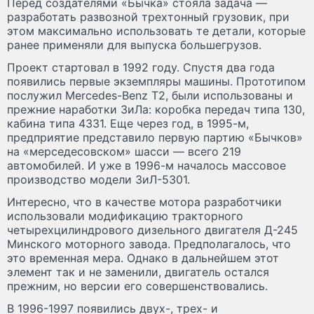
Перед создателями «Бычка» стояла задача —
разработать развозной трехтонный грузовик, при
этом максимально использовать те детали, которые
ранее применяли для выпуска большегрузов.
Проект стартовал в 1992 году. Спустя два года
появились первые экземпляры машины. Прототипом
послужил Mercedes-Benz T2, были использованы и
прежние наработки ЗиЛа: коробка передач типа 130,
кабина типа 4331. Еще через год, в 1995-м,
предприятие представило первую партию «Бычков»
на «мерседесовском» шасси — всего 219
автомобилей. И уже в 1996-м началось массовое
производство модели ЗиЛ-5301.
Интересно, что в качестве мотора разработчики
использовали модификацию тракторного
четырехцилиндрового дизельного двигателя Д-245
Минского моторного завода. Предполагалось, что
это временная мера. Однако в дальнейшем этот
элемент так и не заменили, двигатель остался
прежним, но версии его совершенствовались.
В 1996-1997 появились двух-, трех- и