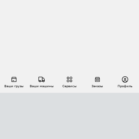
Ваши грузы
Ваши машины
Сервисы
Заказы
Профиль
АВТОМАТИЗАЦИЯ ПЕРЕВОЗОК
Площадки
Заказы
Торги
Тендеры
АТИ-Доки
GPS-мониторинг
АТИ Мессенджер
Цепочки грузов