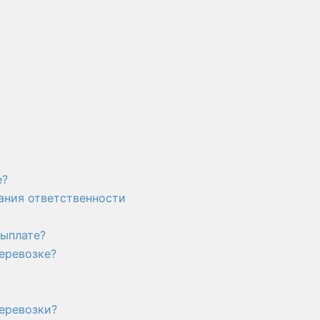
е?
вания ответственности
выплате?
еревозке?
перевозки?