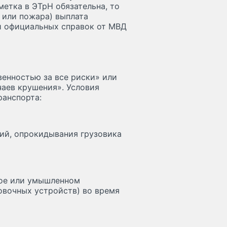
метка в ЭТрН обязательна, то
и или пожара) выплата
и официальных справок от МВД
венностью за все риски» или
чаев крушения». Условия
ранспорта:
ий, опрокидывания грузовика
бое или умышленном
овочных устройств) во время