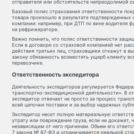
отправителя или обстоятельств непреодолимой с
Базовый полис страхования ответственности пок
товара произошло в результате подтвержденных
компании: например, при ДТП по вине водителя 
на рефрижераторе.
Важно помнить, что полис ответственности защищ
Если в договоре со страховой компанией нет ра
действия третьих лиц, страховщики откажут в вып
закону обязанность возместить ущерб клиенту вс
перевозчике.
Ответственность экспедитора
Деятельность экспедиторов регулируется Федер
транспортно-экспедиционной деятельности». В от
экспедитор отвечает не просто за процесс транс
всей цепочки поставки и за выбор надежных субп
Экспедитор несет полную материальную ответств
утрату или повреждение груза, если не докажет, 
независящим от него причинам. Объем его ответс
7 закона № 87-ФЗ и ограничивается реальной ст