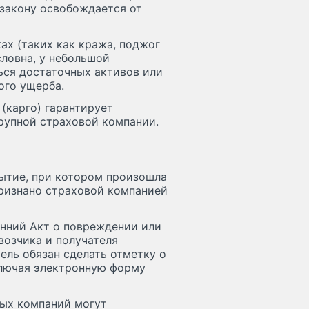
 закону освобождается от
ах (таких как кража, поджог
словна, у небольшой
ься достаточных активов или
ого ущерба.
(карго) гарантирует
рупной страховой компании.
ытие, при котором произошла
признано страховой компанией
онний Акт о повреждении или
возчика и получателя
ель обязан сделать отметку о
ключая электронную форму
вых компаний могут