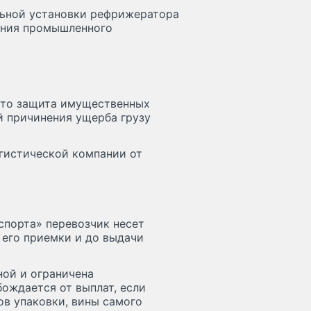
льной установки рефрижератора
ения промышленного
то защита имущественных
й причинения ущерба грузу
огистической компании от
спорта» перевозчик несет
 его приемки и до выдачи
ной и ограничена
ождается от выплат, если
ов упаковки, вины самого