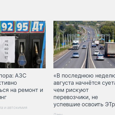
пора: АЗС
«В последнюю недел
ктивно
августа начнётся суета
ься на ремонт и
чем рискуют
инг
перевозчики, не
успевшие освоить ЭТ
ла и автохимия
Дзен