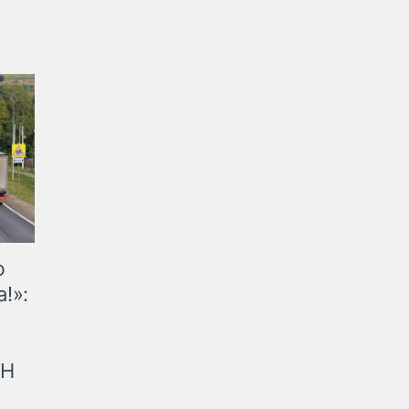
ю
!»:
рН