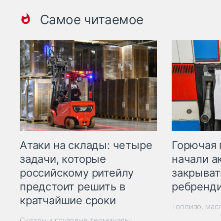
Самое читаемое
Горючая 
Атаки на склады: четыре
начали а
задачи, которые
закрыват
российскому ритейлу
ребренд
предстоит решить в
кратчайшие сроки
Топливо, мас
Склады и грузовые терминалы