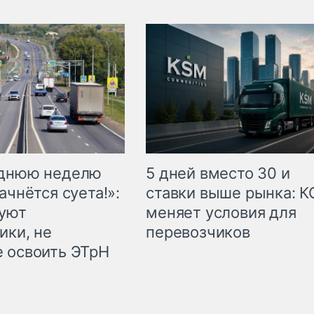
еднюю неделю
5 дней вместо 30 и
ачнётся суета!»:
ставки выше рынка: 
куют
меняет условия для
ики, не
перевозчиков
 освоить ЭТрН