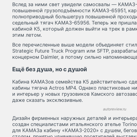
Вслед за ними свет увидели самосвалы — КАМАЗ-
повышенной грузоподъёмности КАМАЗ-65951, ка
полноприводный большегруз повышенной проход
седельный тягач КАМАЗ-65956. Теперь же пришла
кабиной К5, который должен выйти на трек в рам
этим летом.
Все перечисленные выше модели объединяет стил
Strategic Future Truck Program или SFTP, разраб
концерном Daimler, а потому сильно напомин
Ещё без душа, но с душой
Кабина КАМАЗов семейства K5 действительно сде
кабины тягача Actros MP4. Однако пластиковые н
и интерьер у новых грузовиков Камского автоза
даже сказать эксклюзивные.
autoreview.ru
Дизайн фирменных наружных деталей и интерьер
создан специалистами итальянского ателье Torino
для КАМАЗа кабину «КАМАЗ-2020» с душем, бего
столом, приятно удивившую посетителей выставк