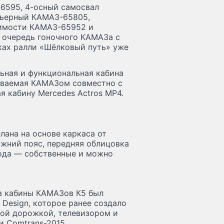
6595, 4-осный самосвал
рьерный КАМАЗ-65805,
имости КАМАЗ-65952 и
 очередь гоночного КАМАЗа с
ках ралли «Шёлковый путь» уже
ьная и функциональная кабина
атываемая КАМАЗом совместно с
ающая кабину Mercedes Actros MP4.
лана на основе каркаса от
ижний пояс, передняя облицовка
вода — собственные и можно
а кабины КАМАЗов К5 был
 Design, которое ранее создало
вой дорожкой, телевизором и
и Comtrans-2015.