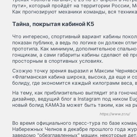
пути», который пройдёт на территории России, Мо
Как прогнозируют механики команды, вся техника
Тайна, покрытая кабиной К5
Что интересно, спортивный вариант кабины покол
показан публике, а ведь по логике он должен отли
прототипа. Как минимум, дополнительное спально
гонщикам, а сами габариты кабины сделают её п
просторным в спортивных условиях.
Схожую точку зрения выразил и Максим Чернявский из «Автор
«Флагманская кабина широка, высока, да еще и с
болиду, где экономится каждый килограмм веса, в
На тему, как приблизительно выглядит эта гоночн
дизайнер, ведущий блог в Instagram под ником Eug
новый болид КАМАЗа может быть таким, как на р
https://www.zr.ru/
Во время официального пресс-тура по базе кома
Набережных Челнов в декабре прошлого года журналисты увидели несколько
заведомо "обезглавленных" машин, некоторые дет