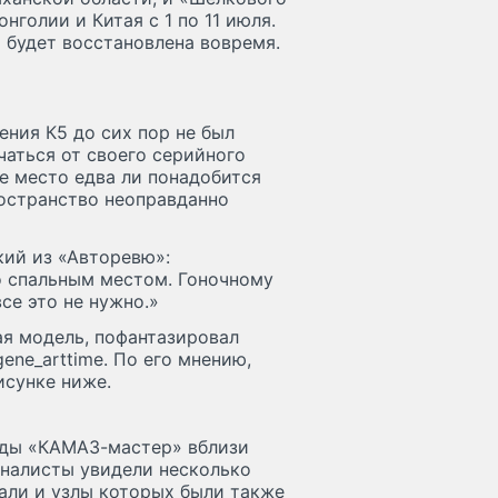
нголии и Китая с 1 по 11 июля.
 будет восстановлена вовремя.
ения К5 до сих пор не был
чаться от своего серийного
е место едва ли понадобится
ространство неоправданно
евю»:
о спальным местом. Гоночному
се это не нужно.»
ая модель, пофантазировал
ene_arttime. По его мнению,
исунке ниже.
нды «КАМАЗ-мастер» вблизи
али и узлы которых были также