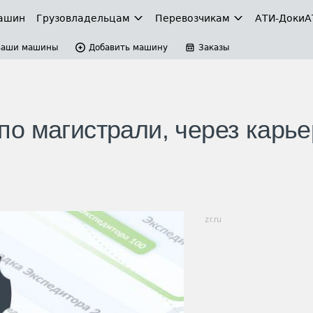
ашин
Грузовладельцам
Перевозчикам
АТИ-Доки
А
Ваши машины
Добавить машину
Заказы
о магистрали, через карь
zr.ru