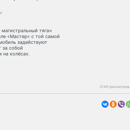
m/
л магистральный тягач
але «Мастер» с той самой
омобиль задействуют
т за собой
 на колёсах.
3149 просмотров 