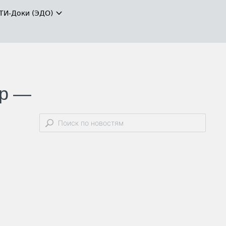
ТИ-Доки (ЭДО)
ер —