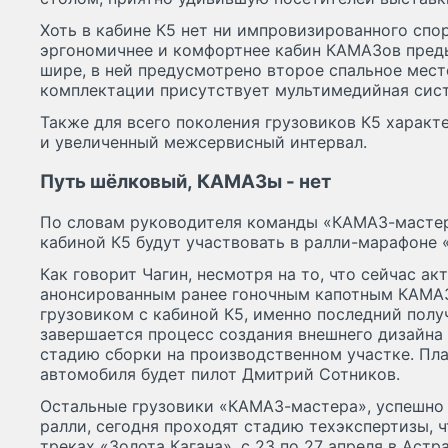
Хоть в кабине К5 нет ни импровизированного спор
эргономичнее и комфортнее кабин КАМАЗов пред
шире, в ней предусмотрено второе спальное мест
комплектации присутствует мультимедийная сист
Также для всего поколения грузовиков К5 харак
и увеличенный межсервисный интервал.
Путь шёлковый, КАМАЗы - нет
По словам руководителя команды «КАМАЗ-мастер
кабиной К5 будут участвовать в ралли-марафоне 
Как говорит Чагин, несмотря на то, что сейчас ак
анонсированным ранее гоночным капотным КАМАЗ
грузовиком с кабиной К5, именно последний полу
завершается процесс создания внешнего дизайна 
стадию сборки на производственном участке. Пла
автомобиля будет пилот Дмитрий Сотников.
Остальные грузовики «КАМАЗ-мастера», успешно
ралли, сегодня проходят стадию техэкспертизы, 
треках «Золота Кагана», с 23 по 27 апреля в Аст