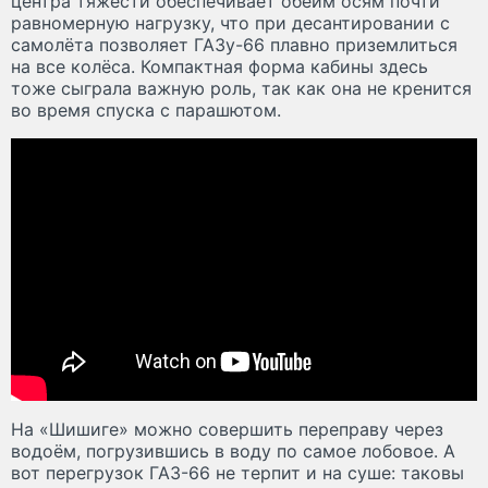
центра тяжести обеспечивает обеим осям почти
равномерную нагрузку, что при десантировании с
самолёта позволяет ГАЗу-66 плавно приземлиться
на все колёса. Компактная форма кабины здесь
тоже сыграла важную роль, так как она не кренится
во время спуска с парашютом.
На «Шишиге» можно совершить переправу через
водоём, погрузившись в воду по самое лобовое. А
вот перегрузок ГАЗ-66 не терпит и на суше: таковы