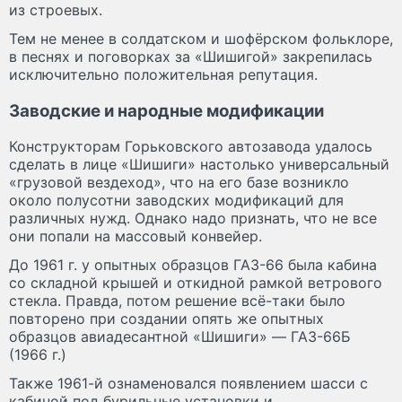
из строевых.
Тем не менее в солдатском и шофёрском фольклоре,
в песнях и поговорках за «Шишигой» закрепилась
исключительно положительная репутация.
Заводские и народные модификации
Конструкторам Горьковского автозавода удалось
сделать в лице «Шишиги» настолько универсальный
«грузовой вездеход», что на его базе возникло
около полусотни заводских модификаций для
различных нужд. Однако надо признать, что не все
они попали на массовый конвейер.
До 1961 г. у опытных образцов ГАЗ-66 была кабина
со складной крышей и откидной рамкой ветрового
стекла. Правда, потом решение всё-таки было
повторено при создании опять же опытных
образцов авиадесантной «Шишиги» — ГАЗ-66Б
(1966 г.)
Также 1961-й ознаменовался появлением шасси с
кабиной под бурильные установки и