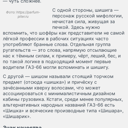
— чуть сложнее.
С одной стороны, шишига —
Фото: https://parfum-
персонаж русской мифологии,
piter.ru
нечистая сила, живущая за
печкой. Здесь нужно
вспомнить, что шофёры как представители не самой
лёгкой профессии в рабочих ситуациях часто
употребляют бранные слова. Отдельная группа
ругательств — это слова, напрямую отсылающие
нас к тёмным силам, к примеру, чёрт, леший, бес, и
по такой логике в подходящий момент первые
водители ГАЗ-66 могли вспоминать и шишигу.
С другой — шишом называли стоящий торчком
предмет (отсюда «шишка») и причёску с
зачёсанными кверху волосами, что может
ассоциироваться с минималистичным дизайном
кабины грузовика. Кстати, среди менее популярных,
альтернативных народных названий ГАЗ-66 есть
«Шишка» и всяческие производные типа «Шишара»,
«Шишарик».
Знак качества