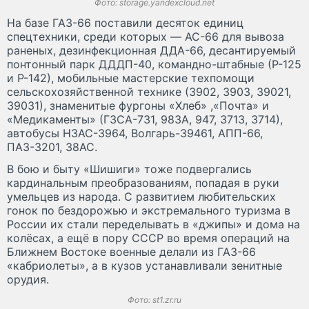
Фото: storage.yandexcloud.net
На базе ГАЗ-66 поставили десяток единиц
спецтехники, среди которых — АС-66 для вывоза
раненых, дезинфекционная ДДА-66, десантируемый
понтонный парк ДДДП-40, командно-штабные (Р-125
и Р-142), мобильные мастерские техпомощи
сельскохозяйственной технике (3902, 3903, 39021,
39031), знаменитые фургоны «Хлеб» ,«Почта» и
«Медикаменты» (ГЗСА-731, 983А, 947, 3713, 3714),
автобусы НЗАС-3964, Волгарь-39461, АПП-66,
ПАЗ-3201, 38АС.
В бою и быту «Шишиги» тоже подвергались
кардинальным преобразованиям, попадая в руки
умельцев из народа. С развитием любительских
гонок по бездорожью и экстремального туризма в
России их стали переделывать в «джипы» и дома на
колёсах, а ещё в пору СССР во время операций на
Ближнем Востоке военные делали из ГАЗ-66
«кабриолеты», а в кузов устанавливали зенитные
орудия.
Фото: st1.zr.ru