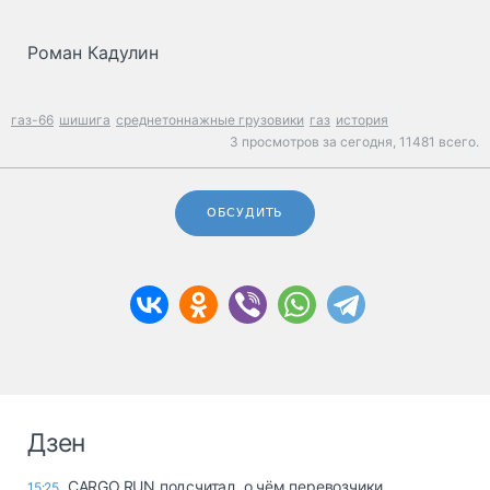
Роман Кадулин
газ-66
шишига
среднетоннажные грузовики
газ
история
3 просмотров за сегодня,
11481 всего.
ОБСУДИТЬ
Дзен
CARGO.RUN подсчитал, о чём перевозчики
15:25