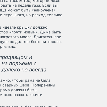
на на тахометре) мотор должен
овать на педаль газа. Если вы
ТНВД может быть «накручена».
го страшного, но расход топлива
 В идеале крышку должно
мотор «почти новый». Дыма быть
нагретого масла. Двигатель при
 щупе не должно быть ни тосола,
ртельно.
 продавцом и
я на подъеме с
 далеко не всегда.
Важно, чтобы рама не была
ло сварных швов. Поперечины
я рама должны быть
 можно назвать «почти