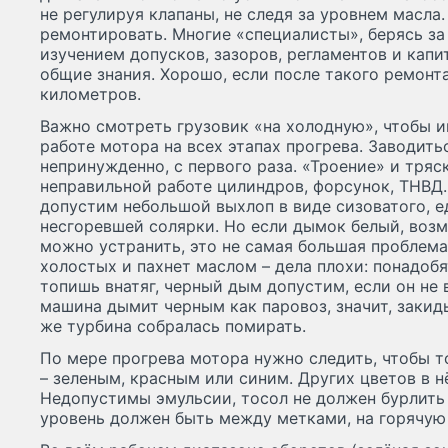
не регулируя клапаны, не следя за уровнем масла
ремонтировать. Многие «специалисты», берясь за
изучением допусков, зазоров, регламентов и капит
общие знания. Хорошо, если после такого ремонт
километров.
Важно смотреть грузовик «на холодную», чтобы 
работе мотора на всех этапах прогрева. Заводить
непринужденно, с первого раза. «Троение» и тряс
неправильной работе цилиндров, форсунок, ТНВД.
допустим небольшой выхлоп в виде сизоватого, е
несгоревшей солярки. Но если дымок белый, воз
можно устранить, это не самая большая проблема
холостых и пахнет маслом – дела плохи: понадобя
топишь внатяг, черный дым допустим, если он не 
машина дымит черным как паровоз, значит, закид
же турбина собралась помирать.
По мере прогрева мотора нужно следить, чтобы 
– зеленым, красным или синим. Других цветов в н
Недопустимы эмульсии, тосол не должен бурлить 
уровень должен быть между метками, на горячую