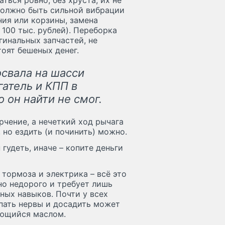
ься ровно, без хруста, их не
должно быть сильной вибрации
ния или корзины, замена
100 тыс. рублей). Переборка
инальных запчастей, не
оят бешеных денег.
освала на шасси
гатель и КПП в
 он найти не смог.
рчение, а нечеткий ход рычага
 но ездить (и починить) можно.
гудеть, иначе – копите деньги
 тормоза и электрика – всё это
но недорого и требует лишь
ных навыков. Почти у всех
пать нервы и досадить может
юющийся маслом.