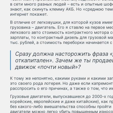
в сети много разных людей – есть и опытные шоф
знают, как скинуть клемму АКБ. Но «среднюю тем
интернет покажет.
В отличие от легковушки, для которой кузов имее
грузовика – двигатель. Его я ставлю на первое ме
легкового авто стоимость контрактного мотора с
зарплаты, то контрактный дизель для грузовой 
тыс. рублей, а стоимость переборки начинается с
Сразу должна насторожить фраза «
откапитален». Зачем же ты продае
движок «почти новый»?
К тому же непонятно, какими руками и какими за
это своего рода лотерея. Но даже если капремонт
расспросить о его причинах, а также о том, что и
Грузовые двигатели, выпускавшиеся до 2000-х го
корейские, европейские и даже китайские), как п
без какого-либо вмешательства способны пройти 
двигатели можно легко убить повышенным износом