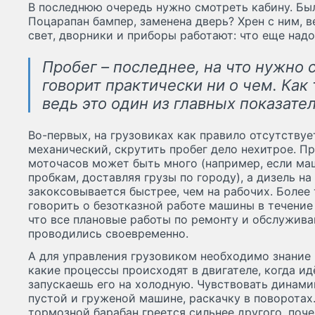
В последнюю очередь нужно смотреть кабину. Бы
Поцарапан бампер, заменена дверь? Хрен с ним, в
свет, дворники и приборы работают: что еще надо
Пробег – последнее, на что нужно 
говорит практически ни о чем. Как 
ведь это один из главных показате
Во-первых, на грузовиках как правило отсутству
механический, скрутить пробег дело нехитрое. П
моточасов может быть много (например, если ма
пробкам, доставляя грузы по городу), а дизель н
закоксовывается быстрее, чем на рабочих. Более
говорить о безотказной работе машины в течение
что все плановые работы по ремонту и обслужива
проводились своевременно.
А для управления грузовиком необходимо знание 
какие процессы происходят в двигателе, когда идё
запускаешь его на холодную. Чувствовать динами
пустой и груженой машине, раскачку в поворотах
тормозной барабан греется сильнее другого, по