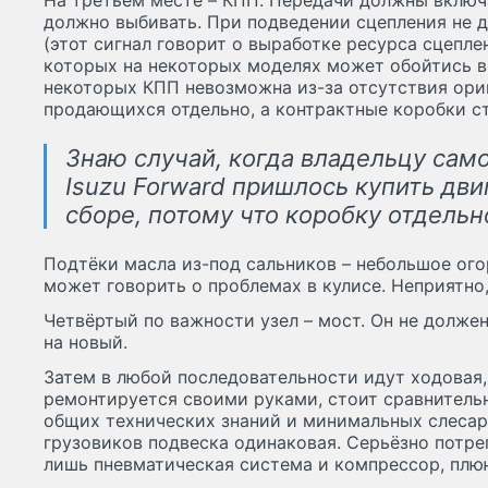
На третьем месте – КПП. Передачи должны включат
должно выбивать. При подведении сцепления не 
(этот сигнал говорит о выработке ресурса сцепле
которых на некоторых моделях может обойтись в 
некоторых КПП невозможна из-за отсутствия ориг
продающихся отдельно, а контрактные коробки ст
Знаю случай, когда владельцу сам
Isuzu Forward пришлось купить дви
сборе, потому что коробку отдельно
Подтёки масла из-под сальников – небольшое ого
может говорить о проблемах в кулисе. Неприятно,
Четвёртый по важности узел – мост. Он не должен 
на новый.
Затем в любой последовательности идут ходовая,
ремонтируется своими руками, стоит сравнитель
общих технических знаний и минимальных слесар
грузовиков подвеска одинаковая. Серьёзно потре
лишь пневматическая система и компрессор, пл