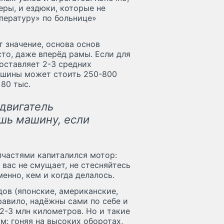
еры, и ездюки, которые не
пературу» по больнице»
т значение, основа основ
сто, даже вперёд рамы. Если для
оставляет 2-3 средних
машины может стоить 250-800
 80 тыс.
двигатель
шь машину, если
пчастями капиталился мотор:
 вас не смущает, не стесняйтесь
менно, кем и когда делалось.
дов (японские, американские,
равило, надёжны сами по себе и
2-3 млн километров. Но и такие
: гоняя на высоких оборотах,