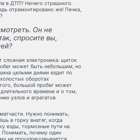
ла в ДТП? Ничего страшного.
едь отремонтировано же! Печка,
?
смотреть. Он не
так, спросите вы,
лей?
ет сложная электроника: щиток
робег может быть небольшим, но
шина целыми днями ездит по
а холостых оборотах
 того, большой пробег может
 длительного времени и о том,
нию узлов и агрегатов
матчасти. Нужно понимать,
шь в горку внатяг, когда
ку езды, тормозные пути на
. Понимать, почему один
чему не прошприцовывается