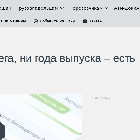
ашин
Грузовладельцам
Перевозчикам
АТИ-Доки
А
Ваши машины
Добавить машину
Заказы
ега, ни года выпуска – есть
auto.today