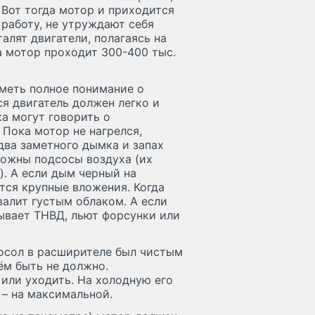
. Вот тогда мотор и приходится
 работу, не утруждают себя
алят двигатели, полагаясь на
а мотор проходит 300-400 тыс.
иметь полное понимание о
ся двигатель должен легко и
ка могут говорить о
 Пока мотор не нагрелся,
два заметного дымка и запах
можны подсосы воздуха (их
). А если дым черный на
тся крупные вложения. Когда
валит густым облаком. А если
ывает ТНВД, льют форсунки или
тосол в расширителе был чистым
ём быть не должно.
или уходить. На холодную его
 – на максимальной.