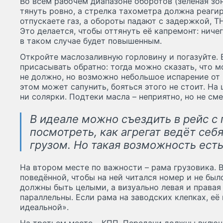
Во всём рабочем диапазоне оборотов (зелёная зо
тянуть ровно, а стрелка тахометра должна реагир
отпускаете газ, а обороты падают с задержкой, 
Это делается, чтобы оттянуть её капремонт: ниче
в таком случае будет повышенным.
Откройте маслозаливную горловину и погазуйте.
присасывать обратно: тогда можно сказать, что 
не должно, но возможно небольшое испарение от 
этом может сапунить, бояться этого не стоит. На
ни солярки. Подтеки масла – неприятно, но не сме
В идеале можно съездить в рейс с
посмотреть, как агрегат ведёт себ
грузом. Но такая возможность есть
На втором месте по важности – рама грузовика. 
поведённой, чтобы на ней читался номер и не бы
должны быть целыми, а визуально левая и права
параллельны. Если рама на заводских клепках, её
идеальной».