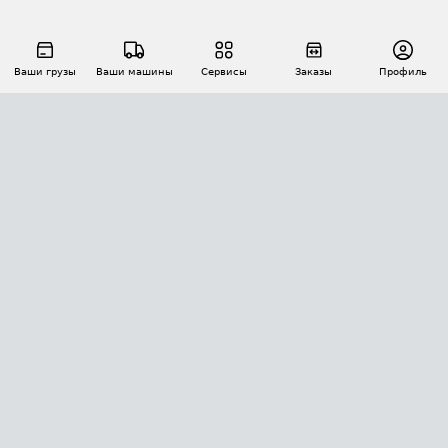
Ваши грузы
Ваши машины
Сервисы
Заказы
Профиль
АВТОМАТИЗАЦИЯ ПЕРЕВОЗОК
Площадки
Заказы
Торги
Тендеры
АТИ-Доки
GPS-мониторинг
АТИ Мессенджер
Цепочки грузов
API ATI.SU
ПОЛЕЗНОЕ
Расчет расстояний
БЕЗОПАСНОСТЬ
Академия ATI.SU
ATI.SU о безопасности
Звезды ATI.SU на вашем сайте
КОНТАКТЫ И ТАРИФЫ
Памятка по проверке контрагентов
Индекс ATI.SU FTL РФ
О системе ATI.SU
Светофор+