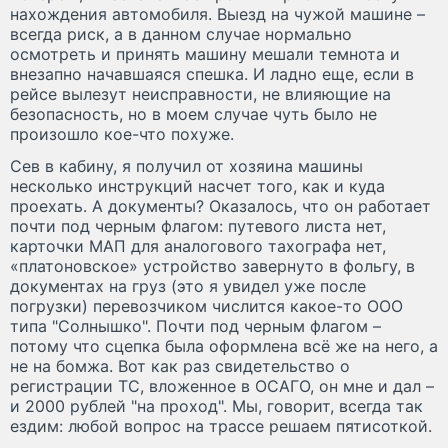
нахождения автомобиля. Выезд на чужой машине –
всегда риск, а в данном случае нормально
осмотреть и принять машину мешали темнота и
внезапно начавшаяся спешка. И ладно еще, если в
рейсе вылезут неисправности, не влияющие на
безопасность, но в моем случае чуть было не
произошло кое-что похуже.
Сев в кабину, я получил от хозяина машины
несколько инструкций насчет того, как и куда
проехать. А документы? Оказалось, что он работает
почти под черным флагом: путевого листа нет,
карточки МАП для аналогового тахографа нет,
«платоновское» устройство завернуто в фольгу, в
документах на груз (это я увидел уже после
погрузки) перевозчиком числится какое-то ООО
типа "Солнышко". Почти под черным флагом –
потому что сцепка была оформлена всё же на него, а
не на бомжа. Вот как раз свидетельство о
регистрации ТС, вложенное в ОСАГО, он мне и дал –
и 2000 рублей "на проход". Мы, говорит, всегда так
ездим: любой вопрос на трассе решаем пятисоткой.