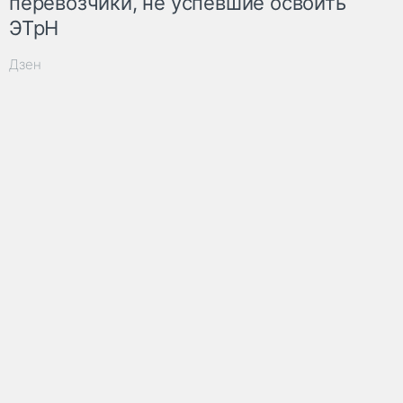
перевозчики, не успевшие освоить
ЭТрН
Дзен