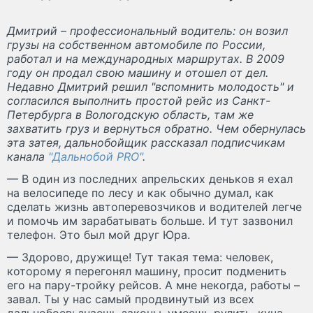
Дмитрий – профессиональный водитель: он возил
грузы на собственном автомобиле по России,
работал и на международных маршрутах. В 2009
году он продал свою машину и отошел от дел.
Недавно Дмитрий решил "вспомнить молодость" и
согласился выполнить простой рейс из Санкт-
Петербурга в Вологодскую область, там же
захватить груз и вернуться обратно. Чем обернулась
эта затея, дальнобойщик рассказал подписчикам
канала
"Дальнобой PRO"
.
— В один из последних апрельских деньков я ехал
на велосипеде по лесу и как обычно думал, как
сделать жизнь автоперевозчиков и водителей легче
и помочь им зарабатывать больше. И тут зазвонил
телефон. Это был мой друг Юра.
— Здорово, дружище! Тут такая тема: человек,
которому я перегонял машину, просит подменить
его на пару-тройку рейсов. А мне некогда, работы –
завал. Ты у нас самый продвинутый из всех
дальнобоев: знаешь законы, умеешь рулить, куча