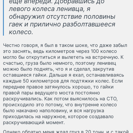
еще впереди. Добравшись до
левого колеса ленивца, я
обнаружил отсутствие половины
гаек и прилично разболтавшееся
колесо.
Честно говоря, я был в таком шоке, что даже забыл
это заснять, ведь километров через 100 колесо
могло бы открутиться и вылететь на встречную. К
счастью, груза было немного, поэтому ленивец
можно было поднять, что я и сделал, закрутив
оставшиеся гайки. Дальше я ехал, останавливаясь
каждые 50 километров для подтяжки колес. Если
переднее правое затянулось хорошо, то гайки
правой пары ведущего моста постоянно
раскручивались. Как потом выяснилось на СТО,
происходило это потому, что внутренне колесо
было накачано наполовину, и вся нагрузка
приходилась на наружное, которое создавало
раскручивающий момент.
Однако обратно меня ждал груз в 20 тонн, и с такой