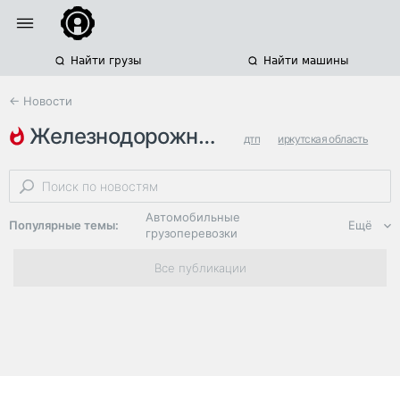
Найти грузы
Найти машины
← Новости
железнодорожные переезды
дтп
иркутская область
застрявший большегруз
Автомобильные
Популярные темы:
Ещё
грузоперевозки
Региональная
Все публикации
логистика
ЭДО, ИТ в
логистике
Дороги,
инфраструктура