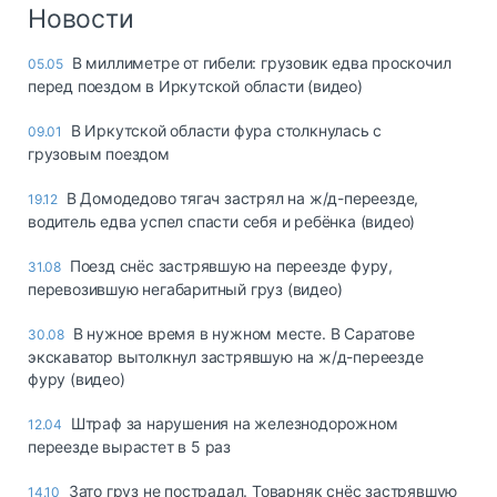
Логистика, грузы
Новости
Негабаритные и
В миллиметре от гибели: грузовик едва проскочил
05.05
опасные грузы
перед поездом в Иркутской области (видео)
Безопасность и
страхование
В Иркутской области фура столкнулась с
09.01
грузовым поездом
Таможня и ВЭД
В Домодедово тягач застрял на ж/д-переезде,
19.12
Склады и
водитель едва успел спасти себя и ребёнка (видео)
грузовые
терминалы
Поезд снёс застрявшую на переезде фуру,
31.08
Коммерческий
перевозившую негабаритный груз (видео)
транспорт
В нужное время в нужном месте. В Саратове
30.08
Спецтехника
экскаватор вытолкнул застрявшую на ж/д-переезде
фуру (видео)
Автосервис,
запчасти, шины
Штраф за нарушения на железнодорожном
12.04
Топливо, масла и
переезде вырастет в 5 раз
Дзен
автохимия
Зато груз не пострадал. Товарняк снёс застрявшую
14.10