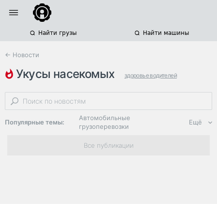
Найти грузы
Найти машины
← Новости
укусы насекомых
здоровье водителей
дальнобойщики
водители грузовиков
Автомобильные
Популярные темы:
Ещё
грузоперевозки
Региональная
Все публикации
логистика
ЭДО, ИТ в
логистике
Дороги,
инфраструктура