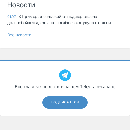
Логистика, грузы
Новости
Негабаритные и
В Приморье сельский фельдшер спасла
01.07
опасные грузы
дальнобойщика, едва не погибшего от укуса шершня
Безопасность и
страхование
Все новости
Таможня и ВЭД
Склады и
грузовые
терминалы
Коммерческий
транспорт
Все главные новости в нашем Telegram‑канале
Спецтехника
Автосервис,
ПОДПИСАТЬСЯ
запчасти, шины
Топливо, масла и
Дзен
автохимия