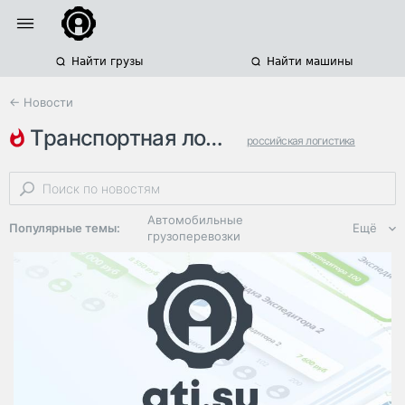
Найти грузы
Найти машины
← Новости
транспортная логистика
российская логистика
транспортные компании
логистические компании
Автомобильные
Популярные темы:
Ещё
грузоперевозки
Региональная
логистика
ЭДО, ИТ в
логистике
Дороги,
инфраструктура