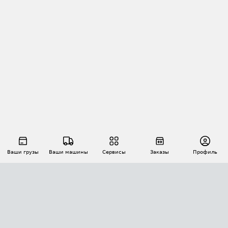
Ваши грузы
Ваши машины
Сервисы
Заказы
Профиль
АВТОМАТИЗАЦИЯ ПЕРЕВОЗОК
Площадки
Заказы
Торги
Тендеры
АТИ-Доки