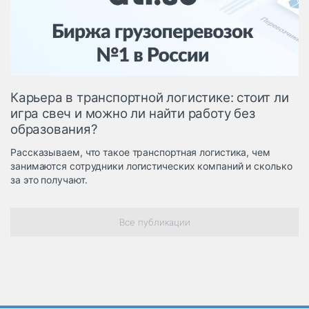
Логистика, грузы
Негабаритные и
опасные грузы
Безопасность и
страхование
Карьера в транспортной логистике: стоит ли
Таможня и ВЭД
игра свеч и можно ли найти работу без
образования?
Склады и
грузовые
Рассказываем, что такое транспортная логистика, чем
терминалы
занимаются сотрудники логистических компаний и сколько
Коммерческий
за это получают.
транспорт
Спецтехника
Все публикации
Автосервис,
запчасти, шины
Топливо, масла и
Дзен
автохимия