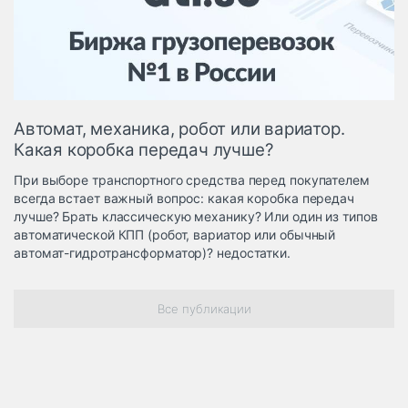
Логистика, грузы
Негабаритные и
опасные грузы
Безопасность и
страхование
Автомат, механика, робот или вариатор.
Таможня и ВЭД
Какая коробка передач лучше?
Склады и
При выборе транспортного средства перед покупателем
грузовые
всегда встает важный вопрос: какая коробка передач
терминалы
лучше? Брать классическую механику? Или один из типов
Коммерческий
автоматической КПП (робот, вариатор или обычный
транспорт
автомат-гидротрансформатор)? недостатки.
Спецтехника
Все публикации
Автосервис,
запчасти, шины
Топливо, масла и
Дзен
автохимия