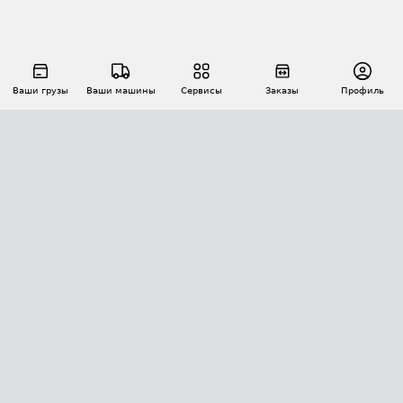
Ваши грузы
Ваши машины
Сервисы
Заказы
Профиль
АВТОМАТИЗАЦИЯ ПЕРЕВОЗОК
Площадки
Заказы
Торги
Тендеры
АТИ-Доки
GPS-мониторинг
АТИ Мессенджер
Цепочки грузов
API ATI.SU
ПОЛЕЗНОЕ
Расчет расстояний
БЕЗОПАСНОСТЬ
Академия ATI.SU
ATI.SU о безопасности
Звезды ATI.SU на вашем сайте
КОНТАКТЫ И ТАРИФЫ
Памятка по проверке контрагентов