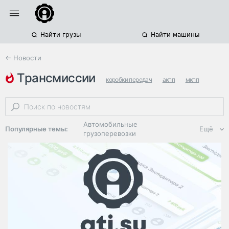
Найти грузы
Найти машины
← Новости
трансмиссии
коробки передач
акпп
мкпп
Автомобильные
Популярные темы:
Ещё
грузоперевозки
Региональная
логистика
ЭДО, ИТ в
логистике
Дороги,
инфраструктура