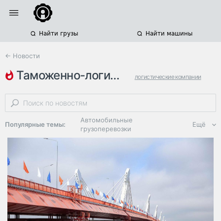
Найти грузы
Найти машины
← Новости
таможенно-логистическая групп…
логистические компании
история компании
автомобильные грузоперевозки
Автомобильные
Популярные темы:
Ещё
грузоперевозки
Региональная
логистика
ЭДО, ИТ в
логистике
Дороги,
инфраструктура