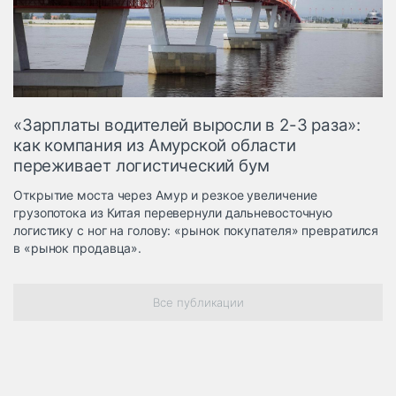
Логистика, грузы
Негабаритные и
опасные грузы
Безопасность и
страхование
«Зарплаты водителей выросли в 2-3 раза»:
Таможня и ВЭД
как компания из Амурской области
переживает логистический бум
Склады и
грузовые
Открытие моста через Амур и резкое увеличение
терминалы
грузопотока из Китая перевернули дальневосточную
Коммерческий
логистику с ног на голову: «рынок покупателя» превратился
транспорт
в «рынок продавца».
Спецтехника
Все публикации
Автосервис,
запчасти, шины
Топливо, масла и
Дзен
автохимия