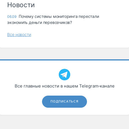
Логистика, грузы
Новости
Негабаритные и
Почему системы мониторинга перестали
06.09
опасные грузы
экономить деньги перевозчиков?
Безопасность и
страхование
Все новости
Таможня и ВЭД
Склады и
грузовые
терминалы
Коммерческий
транспорт
Все главные новости в нашем Telegram‑канале
Спецтехника
Автосервис,
ПОДПИСАТЬСЯ
запчасти, шины
Топливо, масла и
Дзен
автохимия