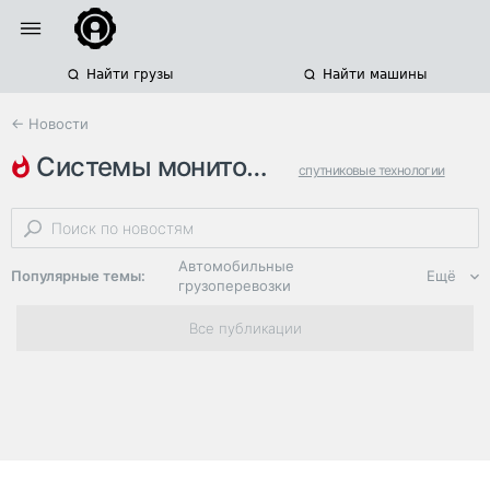
Найти грузы
Найти машины
← Новости
системы мониторинга
спутниковые технологии
глонасс
gps
Автомобильные
Популярные темы:
Ещё
грузоперевозки
Региональная
Все публикации
логистика
ЭДО, ИТ в
логистике
Дороги,
инфраструктура