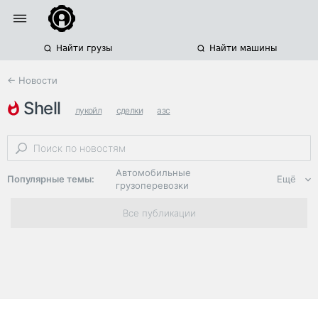
Найти грузы
Найти машины
← Новости
shell
лукойл
сделки
азс
Автомобильные
Популярные темы:
Ещё
грузоперевозки
Региональная
Все публикации
логистика
ЭДО, ИТ в
логистике
Дороги,
инфраструктура