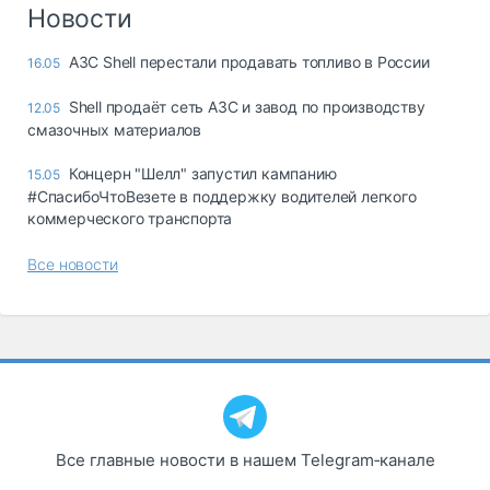
Логистика, грузы
Новости
Негабаритные и
АЗС Shell перестали продавать топливо в России
16.05
опасные грузы
Безопасность и
Shell продаёт сеть АЗС и завод по производству
12.05
страхование
смазочных материалов
Таможня и ВЭД
Концерн "Шелл" запустил кампанию
15.05
#СпасибоЧтоВезете в поддержку водителей легкого
Склады и
коммерческого транспорта
грузовые
терминалы
Все новости
Коммерческий
транспорт
Спецтехника
Автосервис,
запчасти, шины
Топливо, масла и
Дзен
автохимия
Все главные новости в нашем Telegram‑канале