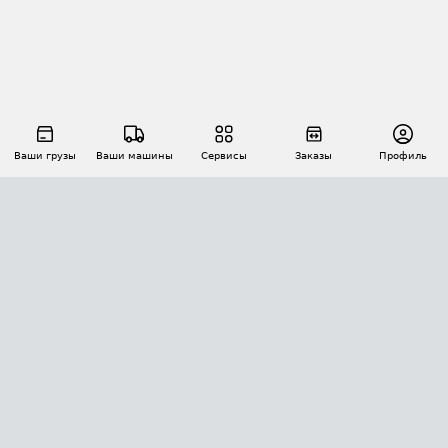
Ваши грузы
Ваши машины
Сервисы
Заказы
Профиль
АВТОМАТИЗАЦИЯ ПЕРЕВОЗОК
Площадки
Заказы
Торги
Тендеры
АТИ-Доки
GPS-мониторинг
АТИ Мессенджер
Цепочки грузов
API ATI.SU
ПОЛЕЗНОЕ
Расчет расстояний
БЕЗОПАСНОСТЬ